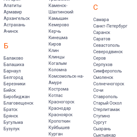
Апатиты
Каменск-
С
Армавир
Шахтинский
Архангельск
Камышин
Самара
Астрахань
Кемерово
Санкт-Петербург
Ачинск
Керчь
Саранск
Кинешма
Саратов
Б
Киров
Севастополь
Клин
Северодвинск
Клинцы
Балаково
Серов
Когалым
Балашиха
Серпухов
Коломна
Барнаул
Симферополь
Комсомольск-на-
Белгород
Смоленск
Амуре
Березники
Солнечногорск
Кострома
Бийск
Сочи
Котлас
Биробиджан
Ставрополь
Красногорск
Благовещенск
Старый Оскол
Краснодар
Братск
Стерлитамак
Красноярск
Брянск
Ступино
Кропоткин
Бугульма
Сургут
Куйбышев
Бузулук
Сызрань
Курган
Сыктывкар