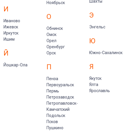
Шахты
Ноябрьск
И
Э
О
Иваново
Ижевск
Энгельс
Обнинск
Иркутск
Омск
Ишим
Ю
Орел
Оренбург
Й
Южно-Сахалинск
Орск
Йошкар-Ола
Я
П
Якутск
Пенза
Ялта
Первоуральск
Ярославль
Пермь
Петрозаводск
Петропавловск-
Камчатский
Подольск
Псков
Пушкино