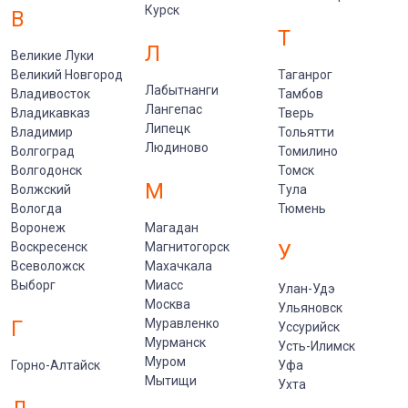
Курск
В
Т
Л
Великие Луки
Великий Новгород
Таганрог
Лабытнанги
Владивосток
Тамбов
Лангепас
Владикавказ
Тверь
Липецк
Владимир
Тольятти
Людиново
Волгоград
Томилино
Волгодонск
Томск
М
Волжский
Тула
Вологда
Тюмень
Воронеж
Магадан
Воскресенск
Магнитогорск
У
Всеволожск
Махачкала
Выборг
Миасс
Улан-Удэ
Москва
Ульяновск
Г
Муравленко
Уссурийск
Мурманск
Усть-Илимск
Муром
Горно-Алтайск
Уфа
Мытищи
Ухта