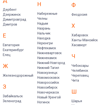
Д
Н
Ф
Дербент
Набережные
Дзержинск
Феодосия
Челны
Димитровград
Надым
Дмитров
Х
Назрань
Нальчик
Е
Хабаровск
Находка
Ханты-Мансийск
Нерюнгри
Евпатория
Хасавюрт
Нефтекамск
Екатеринбург
Нижневартовск
Елец
Ч
Нижнекамск
Нижний Новгород
Ж
Чебоксары
Нижний Тагил
Челябинск
Новокузнецк
Железнодорожный
Череповец
Новомосковск
Чита
Новороссийск
З
Новосибирск
Ш
Новочеркасск
Забайкальск
Новый Уренгой
Зеленоград
Шарья
Ногинск