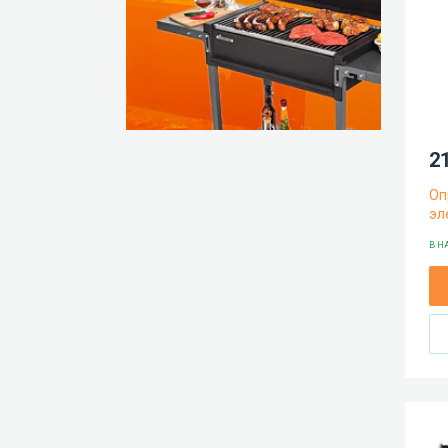
21
Оп
эл
В Н