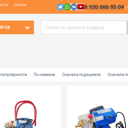
ости
Статьи
8-930-666-95-04
/
АРОВ
 популярности
По новизне
Сначала подешевле
Сначала 