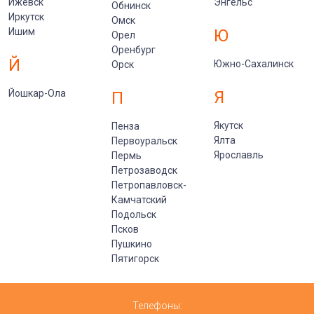
Ижевск
Энгельс
Обнинск
Иркутск
Омск
Ишим
Ю
Орел
Оренбург
Й
Южно-Сахалинск
Орск
Йошкар-Ола
Я
П
Якутск
Пенза
Ялта
Первоуральск
Ярославль
Пермь
Петрозаводск
Петропавловск-
Камчатский
Подольск
Псков
Пушкино
Пятигорск
Телефоны: