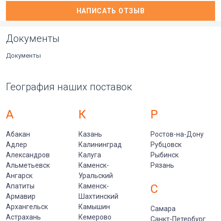
НАПИСАТЬ ОТЗЫВ
Документы
Документы
География наших поставок
А
К
Р
Абакан
Казань
Ростов-на-Дону
Адлер
Калининград
Рубцовск
Александров
Калуга
Рыбинск
Альметьевск
Каменск-
Рязань
Ангарск
Уральский
Апатиты
Каменск-
С
Армавир
Шахтинский
Архангельск
Камышин
Самара
Астрахань
Кемерово
Санкт-Петербург