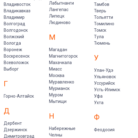
Лабытнанги
Владивосток
Тамбов
Лангепас
Владикавказ
Тверь
Липецк
Владимир
Тольятти
Людиново
Волгоград
Томилино
Волгодонск
Томск
М
Волжский
Тула
Вологда
Тюмень
Воронеж
Магадан
Воскресенск
Магнитогорск
У
Всеволожск
Махачкала
Выборг
Миасс
Улан-Удэ
Москва
Ульяновск
Г
Муравленко
Уссурийск
Мурманск
Усть-Илимск
Муром
Горно-Алтайск
Уфа
Мытищи
Ухта
Д
Н
Ф
Дербент
Набережные
Дзержинск
Феодосия
Челны
Димитровград