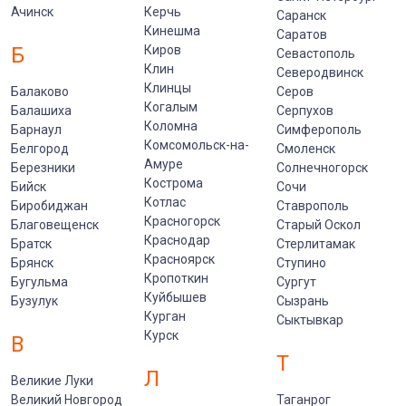
Ачинск
Керчь
Саранск
Кинешма
Саратов
Б
Киров
Севастополь
Клин
Северодвинск
Клинцы
Балаково
Серов
Когалым
Балашиха
Серпухов
Коломна
Барнаул
Симферополь
Комсомольск-на-
Белгород
Смоленск
Амуре
Березники
Солнечногорск
Кострома
Бийск
Сочи
Котлас
Биробиджан
Ставрополь
Красногорск
Благовещенск
Старый Оскол
Краснодар
Братск
Стерлитамак
Красноярск
Брянск
Ступино
Кропоткин
Бугульма
Сургут
Куйбышев
Бузулук
Сызрань
Курган
Сыктывкар
Курск
В
Т
Л
Великие Луки
Великий Новгород
Таганрог