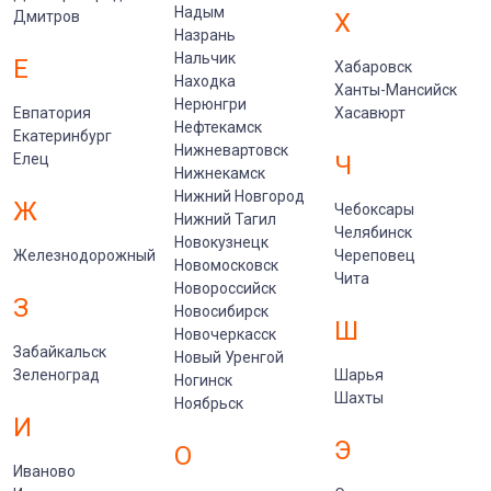
Надым
Дмитров
Х
Назрань
Нальчик
Е
Хабаровск
Находка
Ханты-Мансийск
Нерюнгри
Евпатория
Хасавюрт
Нефтекамск
Екатеринбург
Нижневартовск
Елец
Ч
Нижнекамск
Нижний Новгород
Ж
Чебоксары
Нижний Тагил
Челябинск
Новокузнецк
Железнодорожный
Череповец
Новомосковск
Чита
Новороссийск
З
Новосибирск
Ш
Новочеркасск
Забайкальск
Новый Уренгой
Зеленоград
Шарья
Ногинск
Шахты
Ноябрьск
И
Э
О
Иваново