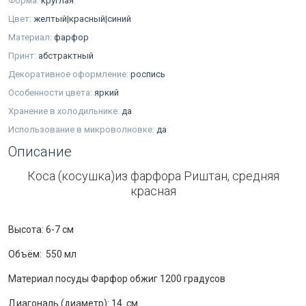
Форма:
круглая
Цвет:
желтый|красный|синий
Материал:
фарфор
Принт:
абстрактный
Декоративное оформление:
роспись
Особенности цвета:
яркий
Хранение в холодильнике:
да
Использование в микроволновке:
да
Описание
Коса (косушка)из фарфора Риштан, средняя
красная
Высота: 6-7 см
Объём: 550 мл
Материал посуды Фарфор обжиг 1200 градусов
Диагональ (диаметр): 14 см