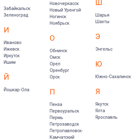
Ш
Новочеркасск
Забайкальск
Новый Уренгой
Зеленоград
Шарья
Ногинск
Шахты
Ноябрьск
И
Э
О
Иваново
Ижевск
Энгельс
Обнинск
Иркутск
Омск
Ишим
Ю
Орел
Оренбург
Й
Южно-Сахалинск
Орск
Йошкар-Ола
Я
П
Якутск
Пенза
Ялта
Первоуральск
Ярославль
Пермь
Петрозаводск
Петропавловск-
Камчатский