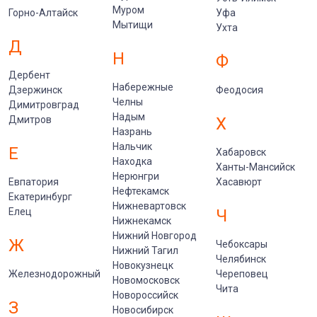
Муром
Горно-Алтайск
Уфа
Мытищи
Ухта
Д
Н
Ф
Дербент
Набережные
Дзержинск
Феодосия
Челны
Димитровград
Надым
Дмитров
Х
Назрань
Нальчик
Е
Хабаровск
Находка
Ханты-Мансийск
Нерюнгри
Евпатория
Хасавюрт
Нефтекамск
Екатеринбург
Нижневартовск
Елец
Ч
Нижнекамск
Нижний Новгород
Ж
Чебоксары
Нижний Тагил
Челябинск
Новокузнецк
Железнодорожный
Череповец
Новомосковск
Чита
Новороссийск
З
Новосибирск