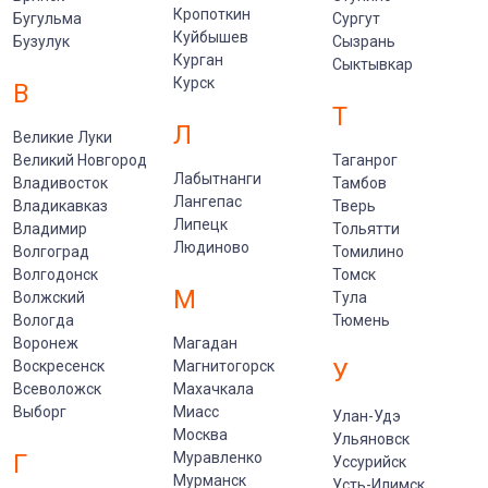
Кропоткин
Бугульма
Сургут
Куйбышев
Бузулук
Сызрань
Курган
Сыктывкар
Курск
В
Т
Л
Великие Луки
Великий Новгород
Таганрог
Лабытнанги
Владивосток
Тамбов
Лангепас
Владикавказ
Тверь
Липецк
Владимир
Тольятти
Людиново
Волгоград
Томилино
Волгодонск
Томск
М
Волжский
Тула
Вологда
Тюмень
Воронеж
Магадан
Воскресенск
Магнитогорск
У
Всеволожск
Махачкала
Выборг
Миасс
Улан-Удэ
Москва
Ульяновск
Г
Муравленко
Уссурийск
Мурманск
Усть-Илимск