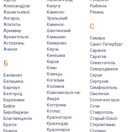
Александров
Калуга
Рыбинск
Альметьевск
Каменск-
Рязань
Ангарск
Уральский
Апатиты
Каменск-
С
Армавир
Шахтинский
Архангельск
Камышин
Самара
Астрахань
Кемерово
Санкт-Петербург
Ачинск
Керчь
Саранск
Кинешма
Саратов
Б
Киров
Севастополь
Клин
Северодвинск
Клинцы
Балаково
Серов
Когалым
Балашиха
Серпухов
Коломна
Барнаул
Симферополь
Комсомольск-на-
Белгород
Смоленск
Амуре
Березники
Солнечногорск
Кострома
Бийск
Сочи
Котлас
Биробиджан
Ставрополь
Красногорск
Благовещенск
Старый Оскол
Краснодар
Братск
Стерлитамак
Красноярск
Брянск
Ступино