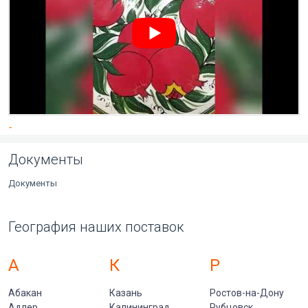
-
Документы
Документы
География наших поставок
А
К
Р
Абакан
Казань
Ростов-на-Дону
Адлер
Калининград
Рубцовск