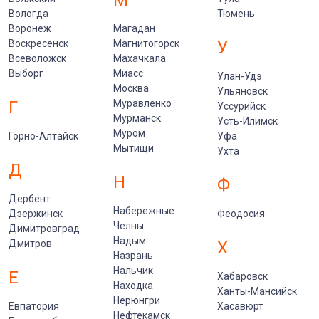
М
Вологда
Тюмень
Воронеж
Магадан
Воскресенск
Магнитогорск
У
Всеволожск
Махачкала
Выборг
Миасс
Улан-Удэ
Москва
Ульяновск
Г
Муравленко
Уссурийск
Мурманск
Усть-Илимск
Муром
Горно-Алтайск
Уфа
Мытищи
Ухта
Д
Н
Ф
Дербент
Набережные
Дзержинск
Феодосия
Челны
Димитровград
Надым
Дмитров
Х
Назрань
Нальчик
Е
Хабаровск
Находка
Ханты-Мансийск
Нерюнгри
Евпатория
Хасавюрт
Нефтекамск