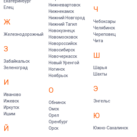
Екатеринбург
Нижневартовск
Елец
Ч
Нижнекамск
Нижний Новгород
Ж
Чебоксары
Нижний Тагил
Челябинск
Новокузнецк
Железнодорожный
Череповец
Новомосковск
Чита
Новороссийск
З
Новосибирск
Ш
Новочеркасск
Забайкальск
Новый Уренгой
Зеленоград
Шарья
Ногинск
Шахты
Ноябрьск
И
Э
О
Иваново
Ижевск
Энгельс
Обнинск
Иркутск
Омск
Ишим
Ю
Орел
Оренбург
Й
Южно-Сахалинск
Орск