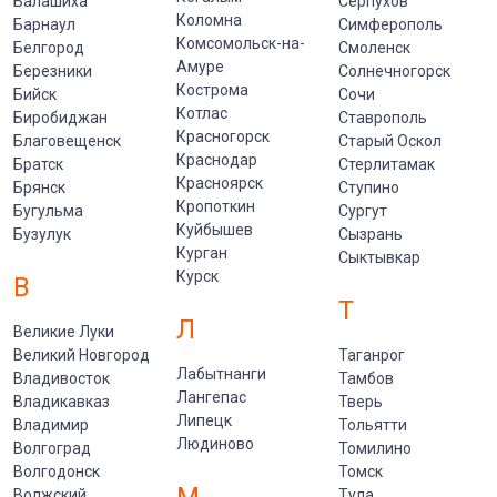
Балашиха
Серпухов
Коломна
Барнаул
Симферополь
Комсомольск-на-
Белгород
Смоленск
Амуре
Березники
Солнечногорск
Кострома
Бийск
Сочи
Котлас
Биробиджан
Ставрополь
Красногорск
Благовещенск
Старый Оскол
Краснодар
Братск
Стерлитамак
Красноярск
Брянск
Ступино
Кропоткин
Бугульма
Сургут
Куйбышев
Бузулук
Сызрань
Курган
Сыктывкар
Курск
В
Т
Л
Великие Луки
Великий Новгород
Таганрог
Лабытнанги
Владивосток
Тамбов
Лангепас
Владикавказ
Тверь
Липецк
Владимир
Тольятти
Людиново
Волгоград
Томилино
Волгодонск
Томск
Волжский
Тула