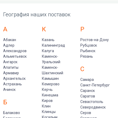
География наших поставок
А
К
Р
Абакан
Казань
Ростов-на-Дону
Адлер
Калининград
Рубцовск
Александров
Калуга
Рыбинск
Альметьевск
Каменск-
Рязань
Ангарск
Уральский
Апатиты
Каменск-
С
Армавир
Шахтинский
Архангельск
Камышин
Самара
Астрахань
Кемерово
Санкт-Петербург
Ачинск
Керчь
Саранск
Кинешма
Саратов
Б
Киров
Севастополь
Клин
Северодвинск
Клинцы
Балаково
Серов
Когалым