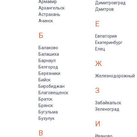
Армавир
Димитровград
Архангельск
Дмитров
Астрахань
Ачинск
Е
Б
Евпатория
Екатеринбург
Балаково
Елец
Балашиха
Барнаул
Ж
Белгород
Березники
Железнодорожный
Бийск
Биробиджан
З
Благовещенск
Братск
Забайкальск
Брянск
Зеленоград
Бугульма
Бузулук
И
В
Иваново