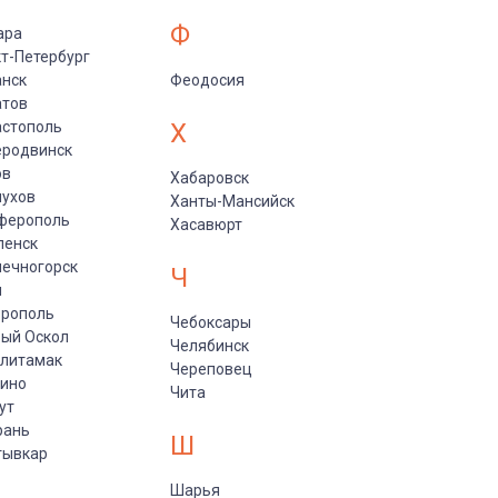
Ф
ара
т-Петербург
анск
Феодосия
атов
астополь
Х
еродвинск
ов
Хабаровск
пухов
Ханты-Мансийск
ферополь
Хасавюрт
ленск
ечногорск
Ч
и
врополь
Чебоксары
ый Оскол
Челябинск
рлитамак
Череповец
пино
Чита
ут
рань
Ш
тывкар
Шарья