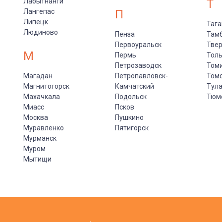
Лабытнанги
Т
Лангепас
П
Липецк
Тага
Людиново
Пенза
Там
Первоуральск
Тве
М
Пермь
Толь
Петрозаводск
Том
Магадан
Петропавловск-
Том
Магнитогорск
Камчатский
Тул
Махачкала
Подольск
Тюм
Миасс
Псков
Москва
Пушкино
Муравленко
Пятигорск
Мурманск
Муром
Мытищи