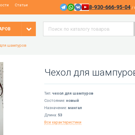
ости
Статьи
8-930-666-95-04
/
АРОВ
для шампуров
Чехол для шампуров
Тип:
чехол для шампуров
Состояние:
новый
Назначение:
мангал
Длина:
53
Все характеристики