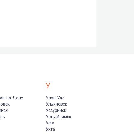
У
ов-на-Дону
Улан-Удэ
цовск
Ульяновск
инск
Уссурийск
ань
Усть-Илимск
Уфа
Ухта