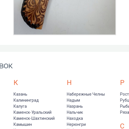
вок
К
Н
Р
Казань
Набережные Челны
Рост
Калининград
Надым
Руб
Калуга
Назрань
Рыб
Каменск-Уральский
Нальчик
Ряз
Каменск-Шахтинский
Находка
Камышин
Нерюнгри
С