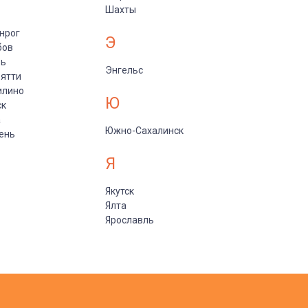
Шахты
нрог
Э
бов
рь
Энгельс
ятти
илино
Ю
ск
а
Южно-Сахалинск
ень
Я
Якутск
Ялта
Ярославль