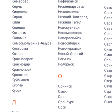
Кемерово
Нефтекамск
Керчь
Нижневартовск
Сам
Кинешма
Нижнекамск
Санк
Киров
Нижний Новгород
Сар
Клин
Нижний Тагил
Сар
Клинцы
Новокузнецк
Сев
Когалым
Новомосковск
Сев
Коломна
Новороссийск
Сер
Комсомольск-на-Амуре
Новосибирск
Сер
Кострома
Новочеркасск
Сим
Котлас
Новый Уренгой
Смо
Красногорск
Ногинск
Солн
Краснодар
Ноябрьск
Соч
Красноярск
Ста
Кропоткин
О
Стар
Куйбышев
Сте
Курган
Обнинск
Сту
Курск
Омск
Сург
Орел
Сыз
Л
Оренбург
Сык
Орск