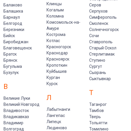
Клинцы
Балаково
Серов
Когалым
Балашиха
Серпухов
Коломна
Барнаул
Симферополь
Комсомольск-на-
Белгород
Смоленск
Амуре
Березники
Солнечногорск
Кострома
Бийск
Сочи
Котлас
Биробиджан
Ставрополь
Красногорск
Благовещенск
Старый Оскол
Краснодар
Братск
Стерлитамак
Красноярск
Брянск
Ступино
Кропоткин
Бугульма
Сургут
Куйбышев
Бузулук
Сызрань
Курган
Сыктывкар
Курск
В
Т
Л
Великие Луки
Великий Новгород
Таганрог
Лабытнанги
Владивосток
Тамбов
Лангепас
Владикавказ
Тверь
Липецк
Владимир
Тольятти
Людиново
Волгоград
Томилино