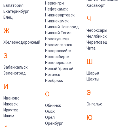
Нерюнгри
Евпатория
Хасавюрт
Нефтекамск
Екатеринбург
Нижневартовск
Елец
Ч
Нижнекамск
Нижний Новгород
Ж
Чебоксары
Нижний Тагил
Челябинск
Новокузнецк
Железнодорожный
Череповец
Новомосковск
Чита
Новороссийск
З
Новосибирск
Ш
Новочеркасск
Забайкальск
Новый Уренгой
Зеленоград
Шарья
Ногинск
Шахты
Ноябрьск
И
Э
О
Иваново
Ижевск
Энгельс
Обнинск
Иркутск
Омск
Ишим
Ю
Орел
Оренбург