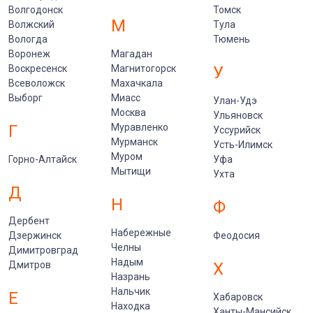
Волгодонск
Томск
М
Волжский
Тула
Вологда
Тюмень
Воронеж
Магадан
Воскресенск
Магнитогорск
У
Всеволожск
Махачкала
Выборг
Миасс
Улан-Удэ
Москва
Ульяновск
Г
Муравленко
Уссурийск
Мурманск
Усть-Илимск
Муром
Горно-Алтайск
Уфа
Мытищи
Ухта
Д
Н
Ф
Дербент
Набережные
Дзержинск
Феодосия
Челны
Димитровград
Надым
Дмитров
Х
Назрань
Нальчик
Е
Хабаровск
Находка
Ханты-Мансийск