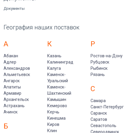
Документы
География наших поставок
А
К
Р
Абакан
Казань
Ростов-на-Дону
Адлер
Калининград
Рубцовск
Александров
Калуга
Рыбинск
Альметьевск
Каменск-
Рязань
Ангарск
Уральский
Апатиты
Каменск-
С
Армавир
Шахтинский
Архангельск
Камышин
Самара
Астрахань
Кемерово
Санкт-Петербург
Ачинск
Керчь
Саранск
Кинешма
Саратов
Б
Киров
Севастополь
Клин
Северодвинск