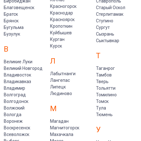
Биробиджан
Ставрополь
Красногорск
Благовещенск
Старый Оскол
Краснодар
Братск
Стерлитамак
Красноярск
Брянск
Ступино
Кропоткин
Бугульма
Сургут
Куйбышев
Бузулук
Сызрань
Курган
Сыктывкар
Курск
В
Т
Л
Великие Луки
Великий Новгород
Таганрог
Лабытнанги
Владивосток
Тамбов
Лангепас
Владикавказ
Тверь
Липецк
Владимир
Тольятти
Людиново
Волгоград
Томилино
Волгодонск
Томск
М
Волжский
Тула
Вологда
Тюмень
Воронеж
Магадан
Воскресенск
Магнитогорск
У
Всеволожск
Махачкала
Выборг
Миасс