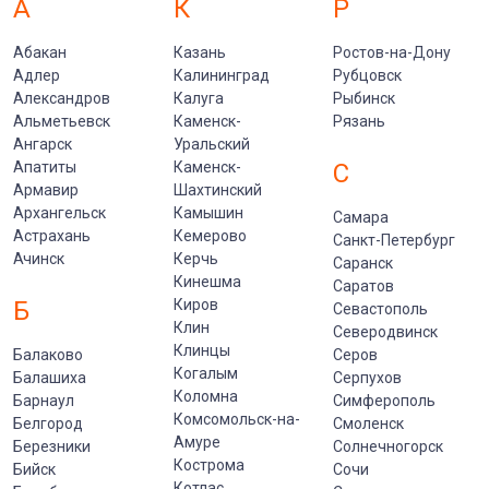
А
К
Р
Абакан
Казань
Ростов-на-Дону
Адлер
Калининград
Рубцовск
Александров
Калуга
Рыбинск
Альметьевск
Каменск-
Рязань
Ангарск
Уральский
Апатиты
Каменск-
С
Армавир
Шахтинский
Архангельск
Камышин
Самара
Астрахань
Кемерово
Санкт-Петербург
Ачинск
Керчь
Саранск
Кинешма
Саратов
Б
Киров
Севастополь
Клин
Северодвинск
Клинцы
Балаково
Серов
Когалым
Балашиха
Серпухов
Коломна
Барнаул
Симферополь
Комсомольск-на-
Белгород
Смоленск
Амуре
Березники
Солнечногорск
Кострома
Бийск
Сочи
Котлас