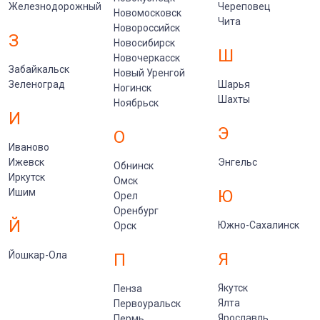
Железнодорожный
Череповец
Новомосковск
Чита
Новороссийск
З
Новосибирск
Ш
Новочеркасск
Забайкальск
Новый Уренгой
Зеленоград
Шарья
Ногинск
Шахты
Ноябрьск
И
Э
О
Иваново
Ижевск
Энгельс
Обнинск
Иркутск
Омск
Ишим
Ю
Орел
Оренбург
Й
Южно-Сахалинск
Орск
Йошкар-Ола
Я
П
Якутск
Пенза
Ялта
Первоуральск
Ярославль
Пермь