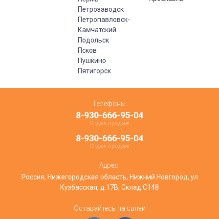
Петрозаводск
Петропавловск-
Камчатский
Подольск
Псков
Пушкино
Пятигорск
Телефоны:
8-930-666-95-04
Отдел продаж
8-930-666-95-04
Отдел продаж
Адрес:
Россия, Нижегородская область, Нижний Новгород, ул
Кузбасская, д.17В, Склад С148
Оставайтесь на связи