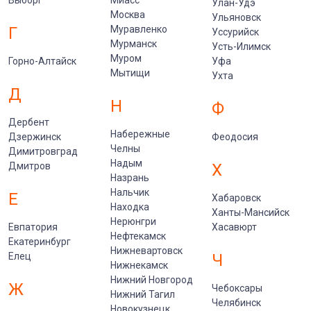
Улан-Удэ
Москва
Ульяновск
Г
Муравленко
Уссурийск
Мурманск
Усть-Илимск
Муром
Горно-Алтайск
Уфа
Мытищи
Ухта
Д
Н
Ф
Дербент
Набережные
Дзержинск
Феодосия
Челны
Димитровград
Надым
Дмитров
Х
Назрань
Нальчик
Е
Хабаровск
Находка
Ханты-Мансийск
Нерюнгри
Евпатория
Хасавюрт
Нефтекамск
Екатеринбург
Нижневартовск
Елец
Ч
Нижнекамск
Нижний Новгород
Ж
Чебоксары
Нижний Тагил
Челябинск
Новокузнецк