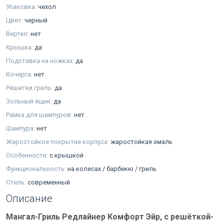
Упаковка:
чехол
Цвет:
черный
Вертел:
нет
Крышка:
да
Подставка на ножках:
да
Кочерга:
нет
Решетки гриль:
да
Зольный ящик:
да
Рамка для шампуров:
нет
Шампура:
нет
Жаростойкое покрытие корпуса:
жаростойкая эмаль
Особенности:
с крышкой
Функциональность:
на колесах / барбекю / гриль
Стиль:
современный
Описание
Мангал-Гриль Редлайнер Комфорт Эйр, с решёткой-