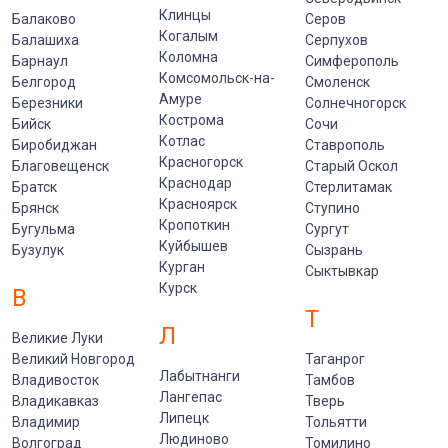
Клинцы
Балаково
Серов
Когалым
Балашиха
Серпухов
Коломна
Барнаул
Симферополь
Комсомольск-на-
Белгород
Смоленск
Амуре
Березники
Солнечногорск
Кострома
Бийск
Сочи
Котлас
Биробиджан
Ставрополь
Красногорск
Благовещенск
Старый Оскол
Краснодар
Братск
Стерлитамак
Красноярск
Брянск
Ступино
Кропоткин
Бугульма
Сургут
Куйбышев
Бузулук
Сызрань
Курган
Сыктывкар
Курск
В
Т
Л
Великие Луки
Великий Новгород
Таганрог
Лабытнанги
Владивосток
Тамбов
Лангепас
Владикавказ
Тверь
Липецк
Владимир
Тольятти
Людиново
Волгоград
Томилино