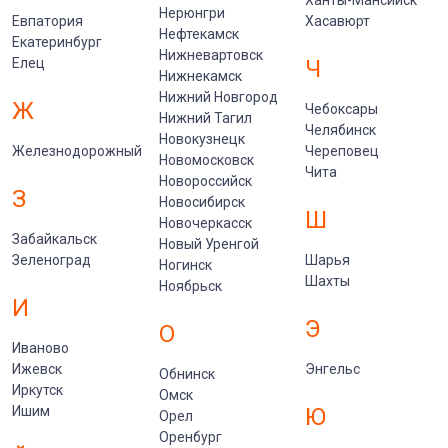
Нерюнгри
Евпатория
Хасавюрт
Нефтекамск
Екатеринбург
Нижневартовск
Елец
Ч
Нижнекамск
Нижний Новгород
Ж
Чебоксары
Нижний Тагил
Челябинск
Новокузнецк
Железнодорожный
Череповец
Новомосковск
Чита
Новороссийск
З
Новосибирск
Ш
Новочеркасск
Забайкальск
Новый Уренгой
Зеленоград
Шарья
Ногинск
Шахты
Ноябрьск
И
Э
О
Иваново
Ижевск
Энгельс
Обнинск
Иркутск
Омск
Ишим
Ю
Орел
Оренбург