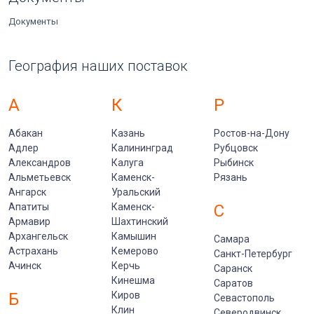
Документы
География наших поставок
А
К
Р
Абакан
Казань
Ростов-на-Дону
Адлер
Калининград
Рубцовск
Александров
Калуга
Рыбинск
Альметьевск
Каменск-
Рязань
Ангарск
Уральский
Апатиты
Каменск-
С
Армавир
Шахтинский
Архангельск
Камышин
Самара
Астрахань
Кемерово
Санкт-Петербург
Ачинск
Керчь
Саранск
Кинешма
Саратов
Б
Киров
Севастополь
Клин
Северодвинск