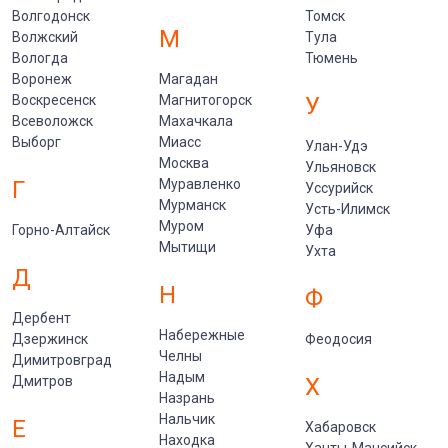
Волгодонск
Томск
М
Волжский
Тула
Вологда
Тюмень
Воронеж
Магадан
Воскресенск
Магнитогорск
У
Всеволожск
Махачкала
Выборг
Миасс
Улан-Удэ
Москва
Ульяновск
Г
Муравленко
Уссурийск
Мурманск
Усть-Илимск
Муром
Горно-Алтайск
Уфа
Мытищи
Ухта
Д
Н
Ф
Дербент
Набережные
Дзержинск
Феодосия
Челны
Димитровград
Надым
Дмитров
Х
Назрань
Нальчик
Е
Хабаровск
Находка
Ханты-Мансийск