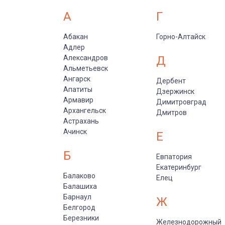
А
Г
Абакан
Горно-Алтайск
Адлер
Александров
Д
Альметьевск
Ангарск
Дербент
Апатиты
Дзержинск
Армавир
Димитровград
Архангельск
Дмитров
Астрахань
Ачинск
Е
Б
Евпатория
Екатеринбург
Балаково
Елец
Балашиха
Барнаул
Ж
Белгород
Березники
Железнодорожный