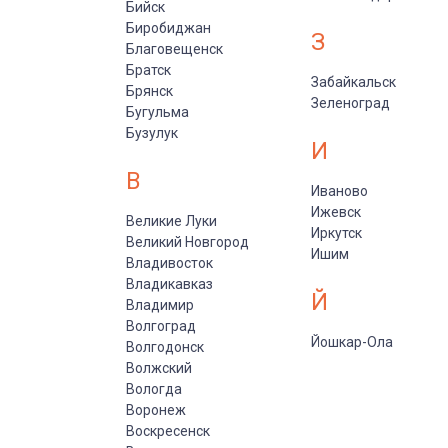
Бийск
Биробиджан
З
Благовещенск
Братск
Забайкальск
Брянск
Зеленоград
Бугульма
Бузулук
И
В
Иваново
Ижевск
Великие Луки
Иркутск
Великий Новгород
Ишим
Владивосток
Владикавказ
Й
Владимир
Волгоград
Йошкар-Ола
Волгодонск
Волжский
Вологда
Воронеж
Воскресенск