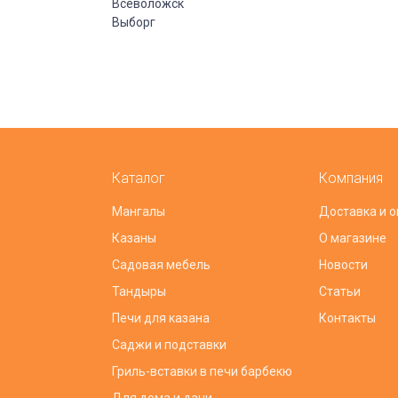
Всеволожск
Выборг
Каталог
Компания
Мангалы
Доставка и о
Казаны
О магазине
Садовая мебель
Новости
Тандыры
Статьи
Печи для казана
Контакты
Саджи и подставки
Гриль-вставки в печи барбекю