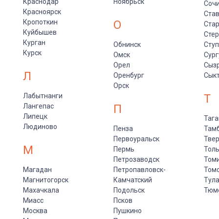
Краснодар
Ноябрьск
Соч
Красноярск
Ста
Кропоткин
О
Стар
Куйбышев
Сте
Курган
Обнинск
Сту
Курск
Омск
Сург
Орел
Сыз
Л
Оренбург
Сык
Орск
Лабытнанги
Т
Лангепас
П
Липецк
Тага
Людиново
Пенза
Там
Первоуральск
Тве
М
Пермь
Толь
Петрозаводск
Том
Магадан
Петропавловск-
Том
Магнитогорск
Камчатский
Тул
Махачкала
Подольск
Тюм
Миасс
Псков
Москва
Пушкино