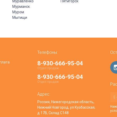
Муравленко
Пятигорск
Мурманск
Муром
Мытищи
Телефоны:
Ост
плата
8-930-666-95-04
Отдел продаж
8-930-666-95-04
Отдел продаж
Рас
Адрес:
Россия, Нижегородская область,
Нажи
Нижний Новгород, ул Кузбасская,
усл
д.17В, Склад С148