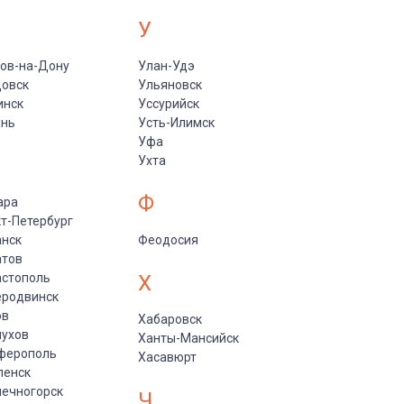
У
ов-на-Дону
Улан-Удэ
цовск
Ульяновск
инск
Уссурийск
ань
Усть-Илимск
Уфа
Ухта
Ф
ара
т-Петербург
анск
Феодосия
атов
астополь
Х
еродвинск
ов
Хабаровск
пухов
Ханты-Мансийск
ферополь
Хасавюрт
ленск
ечногорск
Ч