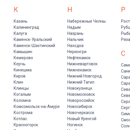
К
Н
Р
Казань
Набережные Челны
Рост
Калининград
Надым
Руб
Калуга
Назрань
Рыб
Каменск-Уральский
Нальчик
Ряз
Каменск-Шахтинский
Находка
Камышин
Нерюнгри
С
Кемерово
Нефтекамск
Керчь
Нижневартовск
Сам
Кинешма
Нижнекамск
Санк
Киров
Нижний Новгород
Сар
Клин
Нижний Тагил
Сар
Клинцы
Новокузнецк
Сев
Когалым
Новомосковск
Сев
Коломна
Новороссийск
Сер
Комсомольск-на-Амуре
Новосибирск
Сер
Кострома
Новочеркасск
Сим
Котлас
Новый Уренгой
Смо
Красногорск
Ногинск
Солн