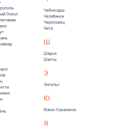
и
врополь
Чебоксары
ый Оскол
Челябинск
рлитамак
Череповец
пино
Чита
ут
рань
Ш
тывкар
Шарья
Шахты
нрог
Э
бов
рь
Энгельс
ятти
илино
Ю
ск
а
Южно-Сахалинск
ень
Я