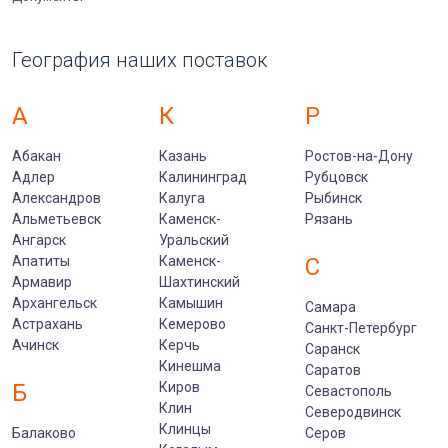
География наших поставок
А
К
Р
Абакан
Казань
Ростов-на-Дону
Адлер
Калининград
Рубцовск
Александров
Калуга
Рыбинск
Альметьевск
Каменск-
Рязань
Ангарск
Уральский
Апатиты
Каменск-
С
Армавир
Шахтинский
Архангельск
Камышин
Самара
Астрахань
Кемерово
Санкт-Петербург
Ачинск
Керчь
Саранск
Кинешма
Саратов
Б
Киров
Севастополь
Клин
Северодвинск
Клинцы
Балаково
Серов