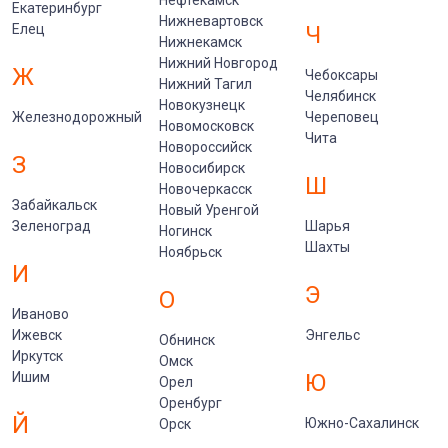
Екатеринбург
Нижневартовск
Елец
Ч
Нижнекамск
Нижний Новгород
Ж
Чебоксары
Нижний Тагил
Челябинск
Новокузнецк
Железнодорожный
Череповец
Новомосковск
Чита
Новороссийск
З
Новосибирск
Ш
Новочеркасск
Забайкальск
Новый Уренгой
Зеленоград
Шарья
Ногинск
Шахты
Ноябрьск
И
Э
О
Иваново
Ижевск
Энгельс
Обнинск
Иркутск
Омск
Ишим
Ю
Орел
Оренбург
Й
Южно-Сахалинск
Орск