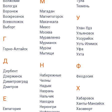
М
Волжский
Тула
Вологда
Тюмень
Воронеж
Магадан
Воскресенск
Магнитогорск
У
Всеволожск
Махачкала
Выборг
Миасс
Улан-Удэ
Москва
Ульяновск
Г
Муравленко
Уссурийск
Мурманск
Усть-Илимск
Муром
Горно-Алтайск
Уфа
Мытищи
Ухта
Д
Н
Ф
Дербент
Набережные
Дзержинск
Феодосия
Челны
Димитровград
Надым
Дмитров
Х
Назрань
Нальчик
Е
Хабаровск
Находка
Ханты-Мансийск
Нерюнгри
Евпатория
Хасавюрт
Нефтекамск