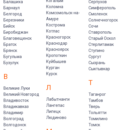
Когалым
Балашиха
Серпухов
Коломна
Барнаул
Симферополь
Комсомольск-на-
Белгород
Смоленск
Амуре
Березники
Солнечногорск
Кострома
Бийск
Сочи
Котлас
Биробиджан
Ставрополь
Красногорск
Благовещенск
Старый Оскол
Краснодар
Братск
Стерлитамак
Красноярск
Брянск
Ступино
Кропоткин
Бугульма
Сургут
Куйбышев
Бузулук
Сызрань
Курган
Сыктывкар
Курск
В
Т
Л
Великие Луки
Великий Новгород
Таганрог
Лабытнанги
Владивосток
Тамбов
Лангепас
Владикавказ
Тверь
Липецк
Владимир
Тольятти
Людиново
Волгоград
Томилино
Волгодонск
Томск