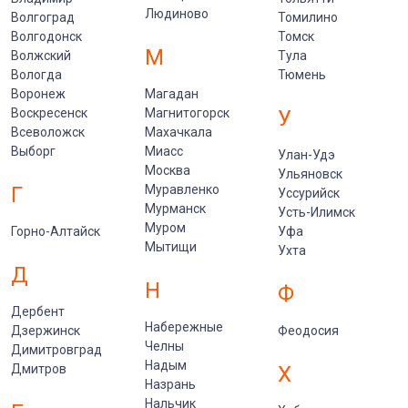
Людиново
Волгоград
Томилино
Волгодонск
Томск
М
Волжский
Тула
Вологда
Тюмень
Воронеж
Магадан
Воскресенск
Магнитогорск
У
Всеволожск
Махачкала
Выборг
Миасс
Улан-Удэ
Москва
Ульяновск
Г
Муравленко
Уссурийск
Мурманск
Усть-Илимск
Муром
Горно-Алтайск
Уфа
Мытищи
Ухта
Д
Н
Ф
Дербент
Набережные
Дзержинск
Феодосия
Челны
Димитровград
Надым
Дмитров
Х
Назрань
Нальчик