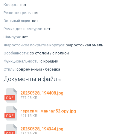
Кочерга:
нет
Решетки гриль:
нет
Зольный ящик:
нет
Рамка для шампуров:
нет
Шампура:
нет
Жаростойкое покрытие корпуса:
жаростойкая эмаль
Особенности:
со столом / с полкой
Функциональность:
с крышей
Стиль:
современный / беседка
Документы и файлы
20250528_194408.jpg
277.08 КБ
герасим -мангал52юру.jpg
491.15 КБ
20250528_194344.jpg
489.76 КБ