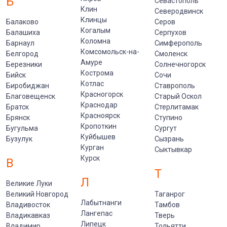
Б
Севастополь
Клин
Северодвинск
Клинцы
Балаково
Серов
Когалым
Балашиха
Серпухов
Коломна
Барнаул
Симферополь
Комсомольск-на-
Белгород
Смоленск
Амуре
Березники
Солнечногорск
Кострома
Бийск
Сочи
Котлас
Биробиджан
Ставрополь
Красногорск
Благовещенск
Старый Оскол
Краснодар
Братск
Стерлитамак
Красноярск
Брянск
Ступино
Кропоткин
Бугульма
Сургут
Куйбышев
Бузулук
Сызрань
Курган
Сыктывкар
Курск
В
Т
Л
Великие Луки
Великий Новгород
Таганрог
Лабытнанги
Владивосток
Тамбов
Лангепас
Владикавказ
Тверь
Липецк
Владимир
Тольятти