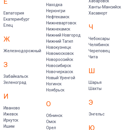
Е
Хабаровск
Находка
Ханты-Мансийск
Нерюнгри
Евпатория
Хасавюрт
Нефтекамск
Екатеринбург
Нижневартовск
Елец
Ч
Нижнекамск
Нижний Новгород
Ж
Чебоксары
Нижний Тагил
Челябинск
Новокузнецк
Железнодорожный
Череповец
Новомосковск
Чита
Новороссийск
З
Новосибирск
Ш
Новочеркасск
Забайкальск
Новый Уренгой
Зеленоград
Шарья
Ногинск
Шахты
Ноябрьск
И
Э
О
Иваново
Ижевск
Энгельс
Обнинск
Иркутск
Омск
Ишим
Ю
Орел