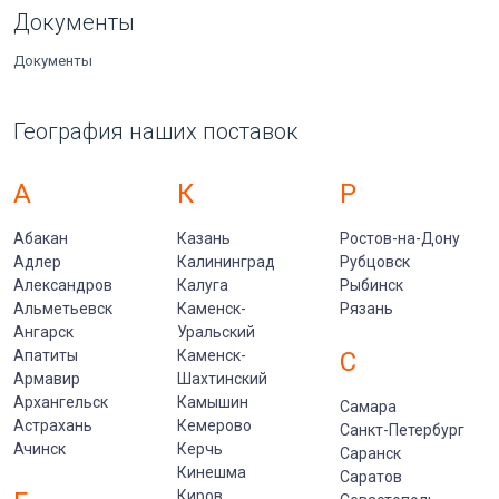
Документы
Документы
География наших поставок
А
К
Р
Абакан
Казань
Ростов-на-Дону
Адлер
Калининград
Рубцовск
Александров
Калуга
Рыбинск
Альметьевск
Каменск-
Рязань
Ангарск
Уральский
Апатиты
Каменск-
С
Армавир
Шахтинский
Архангельск
Камышин
Самара
Астрахань
Кемерово
Санкт-Петербург
Ачинск
Керчь
Саранск
Кинешма
Саратов
Киров