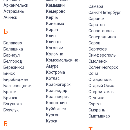
Архангельск
Камышин
Самара
Астрахань
Кемерово
Санкт-Петербург
Ачинск
Керчь
Саранск
Кинешма
Саратов
Б
Киров
Севастополь
Клин
Северодвинск
Клинцы
Балаково
Серов
Когалым
Балашиха
Серпухов
Коломна
Барнаул
Симферополь
Комсомольск-на-
Белгород
Смоленск
Амуре
Березники
Солнечногорск
Кострома
Бийск
Сочи
Котлас
Биробиджан
Ставрополь
Красногорск
Благовещенск
Старый Оскол
Краснодар
Братск
Стерлитамак
Красноярск
Брянск
Ступино
Кропоткин
Бугульма
Сургут
Куйбышев
Бузулук
Сызрань
Курган
Сыктывкар
Курск
В