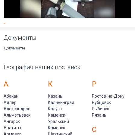
-
Документы
Документы
География наших поставок
А
К
Р
Абакан
Казань
Ростов-на-Дону
Адлер
Калининград
Рубцовск
Александров
Калуга
Рыбинск
Альметьевск
Каменск-
Рязань
Ангарск
Уральский
Апатиты
Каменск-
С
Армавир
Шахтинский