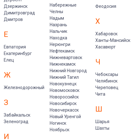
Набережные
Дзержинск
Феодосия
Челны
Димитровград
Надым
Дмитров
Х
Назрань
Нальчик
Е
Хабаровск
Находка
Ханты-Мансийск
Нерюнгри
Евпатория
Хасавюрт
Нефтекамск
Екатеринбург
Нижневартовск
Елец
Ч
Нижнекамск
Нижний Новгород
Ж
Чебоксары
Нижний Тагил
Челябинск
Новокузнецк
Железнодорожный
Череповец
Новомосковск
Чита
Новороссийск
З
Новосибирск
Ш
Новочеркасск
Забайкальск
Новый Уренгой
Зеленоград
Шарья
Ногинск
Шахты
Ноябрьск
И