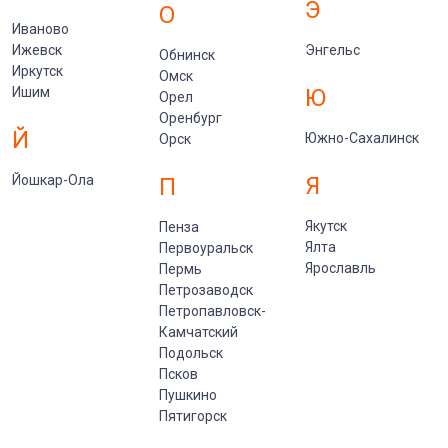
Э
О
Иваново
Ижевск
Энгельс
Обнинск
Иркутск
Омск
Ишим
Ю
Орел
Оренбург
Й
Южно-Сахалинск
Орск
Йошкар-Ола
Я
П
Якутск
Пенза
Ялта
Первоуральск
Ярославль
Пермь
Петрозаводск
Петропавловск-
Камчатский
Подольск
Псков
Пушкино
Пятигорск