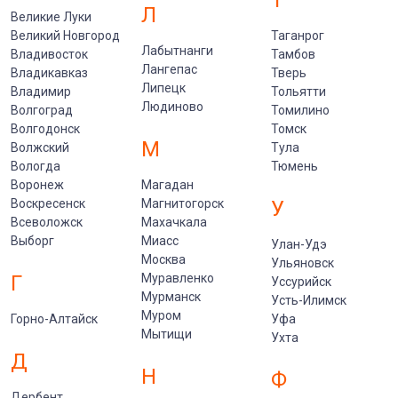
Т
Л
Великие Луки
Великий Новгород
Таганрог
Лабытнанги
Владивосток
Тамбов
Лангепас
Владикавказ
Тверь
Липецк
Владимир
Тольятти
Людиново
Волгоград
Томилино
Волгодонск
Томск
М
Волжский
Тула
Вологда
Тюмень
Воронеж
Магадан
Воскресенск
Магнитогорск
У
Всеволожск
Махачкала
Выборг
Миасс
Улан-Удэ
Москва
Ульяновск
Г
Муравленко
Уссурийск
Мурманск
Усть-Илимск
Муром
Горно-Алтайск
Уфа
Мытищи
Ухта
Д
Н
Ф
Дербент