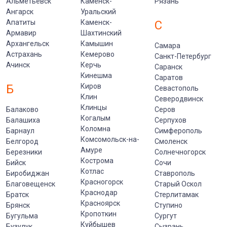
Альметьевск
Каменск-
Рязань
Ангарск
Уральский
Апатиты
Каменск-
С
Армавир
Шахтинский
Архангельск
Камышин
Самара
Астрахань
Кемерово
Санкт-Петербург
Ачинск
Керчь
Саранск
Кинешма
Саратов
Б
Киров
Севастополь
Клин
Северодвинск
Клинцы
Балаково
Серов
Когалым
Балашиха
Серпухов
Коломна
Барнаул
Симферополь
Комсомольск-на-
Белгород
Смоленск
Амуре
Березники
Солнечногорск
Кострома
Бийск
Сочи
Котлас
Биробиджан
Ставрополь
Красногорск
Благовещенск
Старый Оскол
Краснодар
Братск
Стерлитамак
Красноярск
Брянск
Ступино
Кропоткин
Бугульма
Сургут
Куйбышев
Бузулук
Сызрань