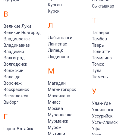
Курган
Сыктывкар
Курск
В
Т
Л
Великие Луки
Великий Новгород
Таганрог
Лабытнанги
Владивосток
Тамбов
Лангепас
Владикавказ
Тверь
Липецк
Владимир
Тольятти
Людиново
Волгоград
Томилино
Волгодонск
Томск
М
Волжский
Тула
Вологда
Тюмень
Воронеж
Магадан
Воскресенск
Магнитогорск
У
Всеволожск
Махачкала
Выборг
Миасс
Улан-Удэ
Москва
Ульяновск
Г
Муравленко
Уссурийск
Мурманск
Усть-Илимск
Муром
Горно-Алтайск
Уфа
Мытищи