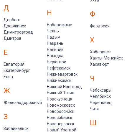
Ухта
Д
Н
Ф
Дербент
Набережные
Дзержинск
Феодосия
Челны
Димитровград
Надым
Дмитров
Х
Назрань
Нальчик
Е
Хабаровск
Находка
Ханты-Мансийск
Нерюнгри
Евпатория
Хасавюрт
Нефтекамск
Екатеринбург
Нижневартовск
Елец
Ч
Нижнекамск
Нижний Новгород
Ж
Чебоксары
Нижний Тагил
Челябинск
Новокузнецк
Железнодорожный
Череповец
Новомосковск
Чита
Новороссийск
З
Новосибирск
Ш
Новочеркасск
Забайкальск
Новый Уренгой