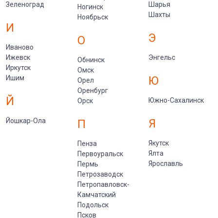
Зеленоград
Шарья
Ногинск
Шахты
Ноябрьск
И
Э
О
Иваново
Ижевск
Энгельс
Обнинск
Иркутск
Омск
Ишим
Ю
Орел
Оренбург
Й
Южно-Сахалинск
Орск
Йошкар-Ола
Я
П
Якутск
Пенза
Ялта
Первоуральск
Ярославль
Пермь
Петрозаводск
Петропавловск-
Камчатский
Подольск
Псков