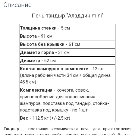
Описание
Печь-тандыр "Аладдин mini"
Толщина стенки
- 5 см
Высота
- 91 см
Высота без крышки
- 61 см
Диаметр горла
- 31 см
Диаметр
- 62 см
Кол-во шампуров в комплекте
- 12 шт.
(длина рабочей части 34 см / общая длина
45,5 см)
Комплектация
- кочерга, совок,
приспособление для подвешивания
шампуров, подставка под тандыр, стойка-
подставка под крышку - по 1 шт
Вес
- 112,5 кг (+/-2,5 кг)
Тандыр
– восточная керамическая печь для приготовления
шашлыка, мяса, птицы, рыбы, самсы, лепешек, овощей. Блюда,