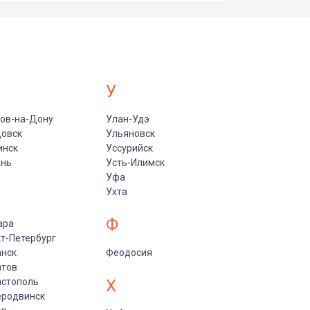
У
ов-на-Дону
Улан-Удэ
цовск
Ульяновск
инск
Уссурийск
ань
Усть-Илимск
Уфа
Ухта
Ф
ара
т-Петербург
анск
Феодосия
атов
астополь
Х
еродвинск