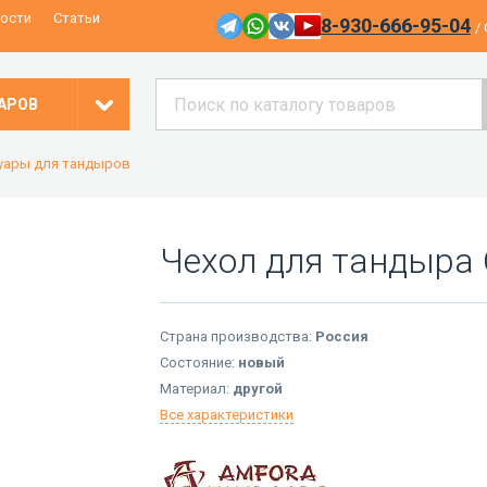
ости
Статьи
8-930-666-95-04
/
АРОВ
уары для тандыров
Чехол для тандыра
Страна производства:
Россия
Состояние:
новый
Материал:
другой
Все характеристики