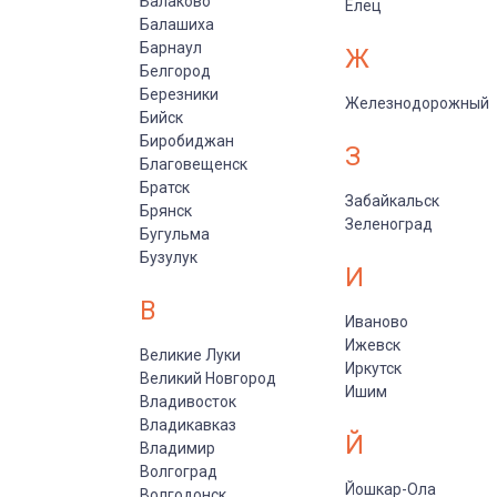
Балаково
Елец
Балашиха
Барнаул
Ж
Белгород
Березники
Железнодорожный
Бийск
Биробиджан
З
Благовещенск
Братск
Забайкальск
Брянск
Зеленоград
Бугульма
Бузулук
И
В
Иваново
Ижевск
Великие Луки
Иркутск
Великий Новгород
Ишим
Владивосток
Владикавказ
Й
Владимир
Волгоград
Йошкар-Ола
Волгодонск