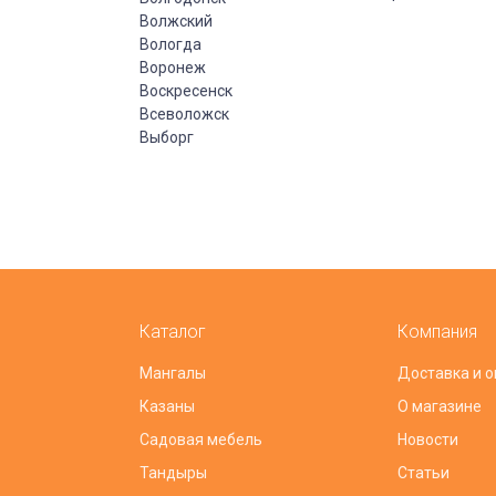
Волжский
Вологда
Воронеж
Воскресенск
Всеволожск
Выборг
Каталог
Компания
Мангалы
Доставка и о
Казаны
О магазине
Садовая мебель
Новости
Тандыры
Статьи