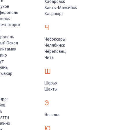
ов
Хабаровск
пухов
Ханты-Мансийск
ферополь
Хасавюрт
ленск
ечногорск
Ч
и
врополь
Чебоксары
ый Оскол
Челябинск
рлитамак
Череповец
пино
Чита
ут
рань
Ш
тывкар
Шарья
Шахты
нрог
Э
бов
рь
Энгельс
ятти
илино
Ю
ск