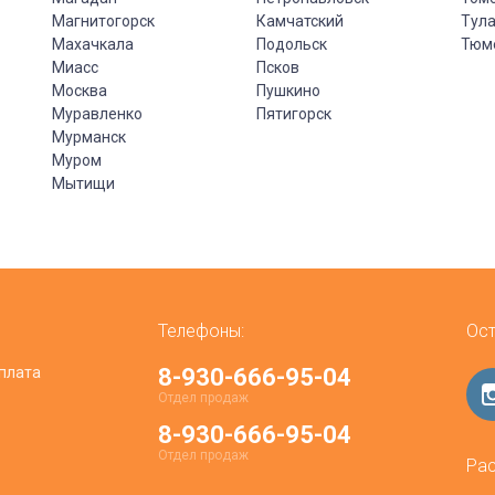
Магнитогорск
Камчатский
Тул
Махачкала
Подольск
Тюм
Миасс
Псков
Москва
Пушкино
Муравленко
Пятигорск
Мурманск
Муром
Мытищи
Телефоны:
Ост
плата
8-930-666-95-04
Отдел продаж
8-930-666-95-04
Отдел продаж
Рас