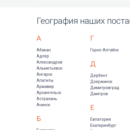
География наших поста
А
Г
Абакан
Горно-Алтайск
Адлер
Александров
Д
Альметьевск
Ангарск
Дербент
Апатиты
Дзержинск
Армавир
Димитровград
Архангельск
Дмитров
Астрахань
Ачинск
Е
Б
Евпатория
Екатеринбург