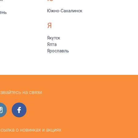
а
Южно-Сахалинск
ень
Я
Якутск
Ялта
Ярославль
авайтесь на связи
сылка о новинках и акциях