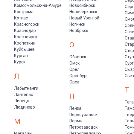
Сер
Комсомольск-на-Амуре
Новосибирск
Сер
Кострома
Новочеркасск
Сим
Котлас
Новый Уренгой
Смо
Красногорск
Ногинск
Солн
Краснодар
Ноябрьск
Соч
Красноярск
Ста
Кропоткин
О
Стар
Куйбышев
Сте
Курган
Обнинск
Сту
Курск
Омск
Сург
Орел
Сыз
Л
Оренбург
Сык
Орск
Лабытнанги
Т
Лангепас
П
Липецк
Тага
Людиново
Пенза
Там
Первоуральск
Тве
М
Пермь
Толь
Петрозаводск
Том
Магадан
Петропавловск-
Том