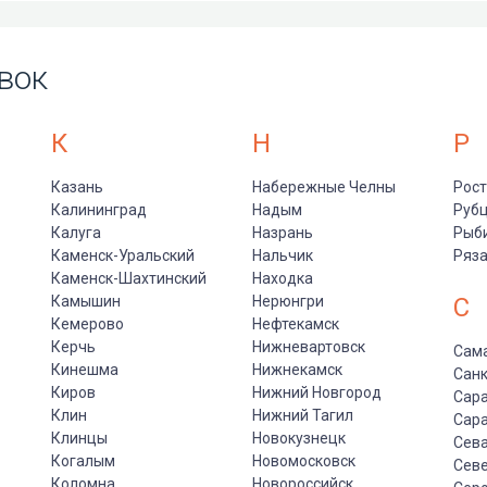
вок
К
Н
Р
Казань
Набережные Челны
Рост
Калининград
Надым
Руб
Калуга
Назрань
Рыб
Каменск-Уральский
Нальчик
Ряз
Каменск-Шахтинский
Находка
Камышин
Нерюнгри
С
Кемерово
Нефтекамск
Керчь
Нижневартовск
Сам
Кинешма
Нижнекамск
Санк
Киров
Нижний Новгород
Сар
Клин
Нижний Тагил
Сар
Клинцы
Новокузнецк
Сев
Когалым
Новомосковск
Сев
Коломна
Новороссийск