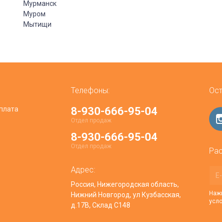
Мурманск
Муром
Мытищи
Телефоны:
Ост
плата
8-930-666-95-04
Отдел продаж
8-930-666-95-04
Отдел продаж
Рас
Адрес:
Россия, Нижегородская область,
Нажи
Нижний Новгород, ул Кузбасская,
усл
д.17В, Склад С148