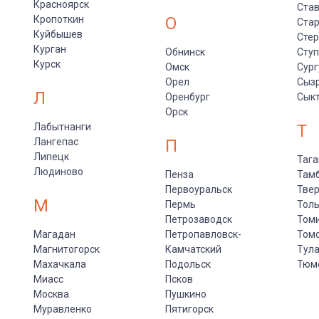
Красноярск
Ста
Кропоткин
О
Стар
Куйбышев
Сте
Курган
Обнинск
Сту
Курск
Омск
Сург
Орел
Сыз
Л
Оренбург
Сык
Орск
Лабытнанги
Т
Лангепас
П
Липецк
Тага
Людиново
Пенза
Там
Первоуральск
Тве
М
Пермь
Толь
Петрозаводск
Том
Магадан
Петропавловск-
Том
Магнитогорск
Камчатский
Тул
Махачкала
Подольск
Тюм
Миасс
Псков
Москва
Пушкино
Муравленко
Пятигорск