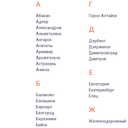
А
Г
Абакан
Горно-Алтайск
Адлер
Александров
Д
Альметьевск
Ангарск
Дербент
Апатиты
Дзержинск
Армавир
Димитровград
Архангельск
Дмитров
Астрахань
Ачинск
Е
Б
Евпатория
Екатеринбург
Балаково
Елец
Балашиха
Барнаул
Ж
Белгород
Березники
Железнодорожный
Бийск