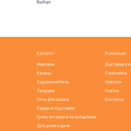
Выборг
Каталог
Компания
Мангалы
Доставка и о
Казаны
О магазине
Садовая мебель
Новости
Тандыры
Статьи
Печи для казана
Контакты
Саджи и подставки
Гриль-вставки в печи барбекю
Для дома и дачи