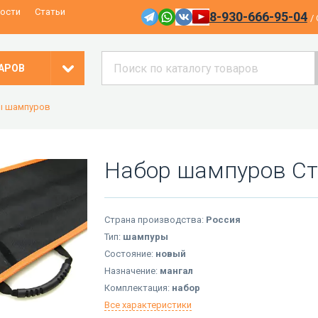
ости
Статьи
8-930-666-95-04
/
АРОВ
ы шампуров
Набор шампуров Ст
Страна производства:
Россия
Тип:
шампуры
Состояние:
новый
Назначение:
мангал
Комплектация:
набор
Все характеристики