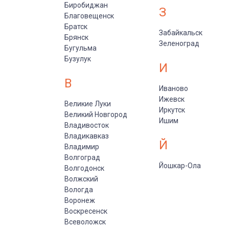
Биробиджан
З
Благовещенск
Братск
Забайкальск
Брянск
Зеленоград
Бугульма
Бузулук
И
В
Иваново
Ижевск
Великие Луки
Иркутск
Великий Новгород
Ишим
Владивосток
Владикавказ
Й
Владимир
Волгоград
Йошкар-Ола
Волгодонск
Волжский
Вологда
Воронеж
Воскресенск
Всеволожск