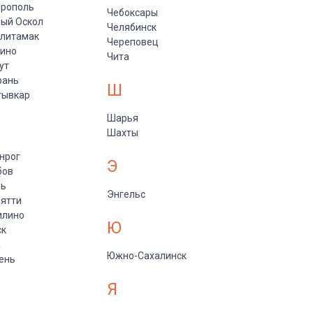
врополь
Чебоксары
ый Оскол
Челябинск
рлитамак
Череповец
пино
Чита
ут
рань
Ш
тывкар
Шарья
Шахты
нрог
Э
бов
рь
Энгельс
ятти
илино
Ю
ск
а
Южно-Сахалинск
ень
Я