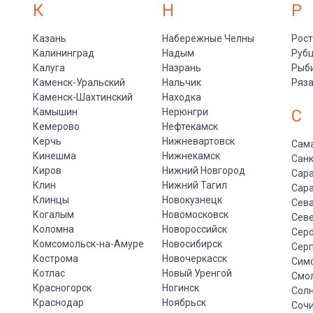
К
Н
Р
Казань
Набережные Челны
Рост
Калининград
Надым
Руб
Калуга
Назрань
Рыб
Каменск-Уральский
Нальчик
Ряз
Каменск-Шахтинский
Находка
Камышин
Нерюнгри
С
Кемерово
Нефтекамск
Керчь
Нижневартовск
Сам
Кинешма
Нижнекамск
Санк
Киров
Нижний Новгород
Сар
Клин
Нижний Тагил
Сар
Клинцы
Новокузнецк
Сев
Когалым
Новомосковск
Сев
Коломна
Новороссийск
Сер
Комсомольск-на-Амуре
Новосибирск
Сер
Кострома
Новочеркасск
Сим
Котлас
Новый Уренгой
Смо
Красногорск
Ногинск
Солн
Краснодар
Ноябрьск
Соч