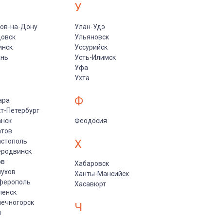
У
ов-на-Дону
Улан-Удэ
цовск
Ульяновск
инск
Уссурийск
ань
Усть-Илимск
Уфа
Ухта
Ф
ара
т-Петербург
анск
Феодосия
атов
астополь
Х
еродвинск
ов
Хабаровск
пухов
Ханты-Мансийск
ферополь
Хасавюрт
ленск
ечногорск
Ч
и