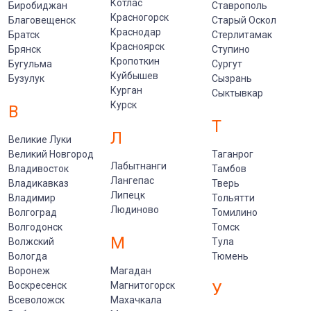
Котлас
Биробиджан
Ставрополь
Красногорск
Благовещенск
Старый Оскол
Краснодар
Братск
Стерлитамак
Красноярск
Брянск
Ступино
Кропоткин
Бугульма
Сургут
Куйбышев
Бузулук
Сызрань
Курган
Сыктывкар
Курск
В
Т
Л
Великие Луки
Великий Новгород
Таганрог
Лабытнанги
Владивосток
Тамбов
Лангепас
Владикавказ
Тверь
Липецк
Владимир
Тольятти
Людиново
Волгоград
Томилино
Волгодонск
Томск
М
Волжский
Тула
Вологда
Тюмень
Воронеж
Магадан
Воскресенск
Магнитогорск
У
Всеволожск
Махачкала