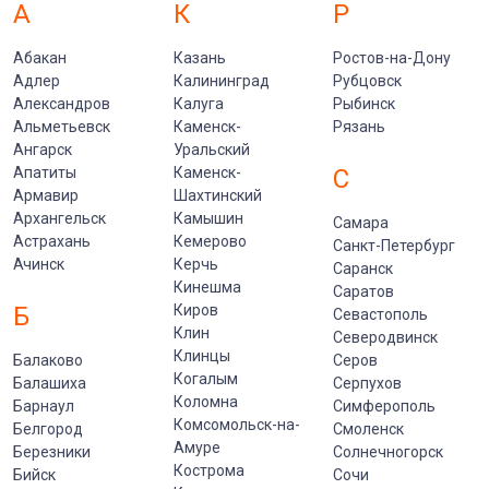
А
К
Р
Абакан
Казань
Ростов-на-Дону
Адлер
Калининград
Рубцовск
Александров
Калуга
Рыбинск
Альметьевск
Каменск-
Рязань
Ангарск
Уральский
Апатиты
Каменск-
С
Армавир
Шахтинский
Архангельск
Камышин
Самара
Астрахань
Кемерово
Санкт-Петербург
Ачинск
Керчь
Саранск
Кинешма
Саратов
Б
Киров
Севастополь
Клин
Северодвинск
Клинцы
Балаково
Серов
Когалым
Балашиха
Серпухов
Коломна
Барнаул
Симферополь
Комсомольск-на-
Белгород
Смоленск
Амуре
Березники
Солнечногорск
Кострома
Бийск
Сочи