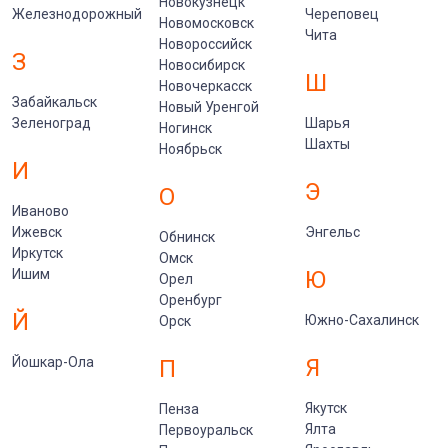
Новокузнецк
Железнодорожный
Череповец
Новомосковск
Чита
Новороссийск
З
Новосибирск
Ш
Новочеркасск
Забайкальск
Новый Уренгой
Зеленоград
Шарья
Ногинск
Шахты
Ноябрьск
И
Э
О
Иваново
Ижевск
Энгельс
Обнинск
Иркутск
Омск
Ишим
Ю
Орел
Оренбург
Й
Южно-Сахалинск
Орск
Йошкар-Ола
Я
П
Якутск
Пенза
Ялта
Первоуральск