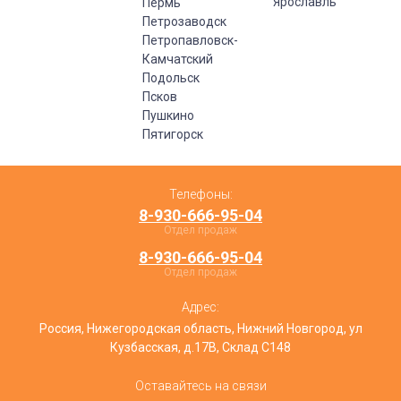
Ярославль
Пермь
Петрозаводск
Петропавловск-
Камчатский
Подольск
Псков
Пушкино
Пятигорск
Телефоны:
8-930-666-95-04
Отдел продаж
8-930-666-95-04
Отдел продаж
Адрес:
Россия, Нижегородская область, Нижний Новгород, ул
Кузбасская, д.17В, Склад С148
Оставайтесь на связи