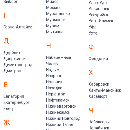
Выборг
Миасс
Улан-Удэ
Москва
Ульяновск
Г
Муравленко
Уссурийск
Мурманск
Усть-Илимск
Муром
Горно-Алтайск
Уфа
Мытищи
Ухта
Д
Н
Ф
Дербент
Набережные
Дзержинск
Феодосия
Челны
Димитровград
Надым
Дмитров
Х
Назрань
Нальчик
Е
Хабаровск
Находка
Ханты-Мансийск
Нерюнгри
Евпатория
Хасавюрт
Нефтекамск
Екатеринбург
Нижневартовск
Елец
Ч
Нижнекамск
Нижний Новгород
Ж
Чебоксары
Нижний Тагил
Челябинск