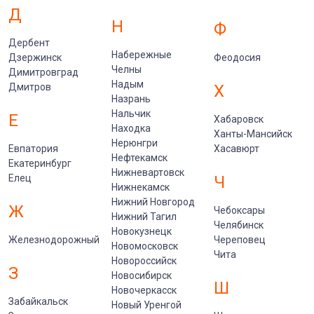
Д
Н
Ф
Дербент
Набережные
Дзержинск
Феодосия
Челны
Димитровград
Надым
Дмитров
Х
Назрань
Нальчик
Е
Хабаровск
Находка
Ханты-Мансийск
Нерюнгри
Евпатория
Хасавюрт
Нефтекамск
Екатеринбург
Нижневартовск
Елец
Ч
Нижнекамск
Нижний Новгород
Ж
Чебоксары
Нижний Тагил
Челябинск
Новокузнецк
Железнодорожный
Череповец
Новомосковск
Чита
Новороссийск
З
Новосибирск
Ш
Новочеркасск
Забайкальск
Новый Уренгой