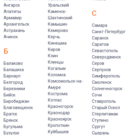
Ангарск
Уральский
Апатиты
Каменск-
С
Армавир
Шахтинский
Архангельск
Камышин
Самара
Астрахань
Кемерово
Санкт-Петербург
Ачинск
Керчь
Саранск
Кинешма
Саратов
Б
Киров
Севастополь
Клин
Северодвинск
Клинцы
Балаково
Серов
Когалым
Балашиха
Серпухов
Коломна
Барнаул
Симферополь
Комсомольск-на-
Белгород
Смоленск
Амуре
Березники
Солнечногорск
Кострома
Бийск
Сочи
Котлас
Биробиджан
Ставрополь
Красногорск
Благовещенск
Старый Оскол
Краснодар
Братск
Стерлитамак
Красноярск
Брянск
Ступино
Кропоткин
Бугульма
Сургут
Куйбышев
Бузулук
Сызрань