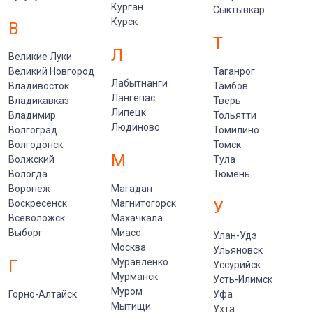
Курган
Сыктывкар
Курск
В
Т
Л
Великие Луки
Великий Новгород
Таганрог
Лабытнанги
Владивосток
Тамбов
Лангепас
Владикавказ
Тверь
Липецк
Владимир
Тольятти
Людиново
Волгоград
Томилино
Волгодонск
Томск
М
Волжский
Тула
Вологда
Тюмень
Воронеж
Магадан
Воскресенск
Магнитогорск
У
Всеволожск
Махачкала
Выборг
Миасс
Улан-Удэ
Москва
Ульяновск
Г
Муравленко
Уссурийск
Мурманск
Усть-Илимск
Муром
Горно-Алтайск
Уфа
Мытищи
Ухта