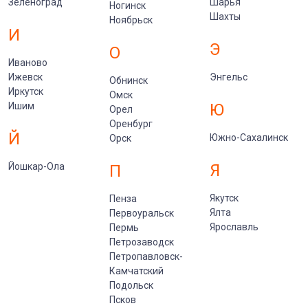
Зеленоград
Шарья
Ногинск
Шахты
Ноябрьск
И
Э
О
Иваново
Ижевск
Энгельс
Обнинск
Иркутск
Омск
Ишим
Ю
Орел
Оренбург
Й
Южно-Сахалинск
Орск
Йошкар-Ола
Я
П
Якутск
Пенза
Ялта
Первоуральск
Ярославль
Пермь
Петрозаводск
Петропавловск-
Камчатский
Подольск
Псков