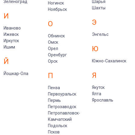
Зеленоград
Шарья
Ногинск
Шахты
Ноябрьск
И
Э
О
Иваново
Ижевск
Энгельс
Обнинск
Иркутск
Омск
Ишим
Ю
Орел
Оренбург
Й
Южно-Сахалинск
Орск
Йошкар-Ола
Я
П
Якутск
Пенза
Ялта
Первоуральск
Ярославль
Пермь
Петрозаводск
Петропавловск-
Камчатский
Подольск
Псков