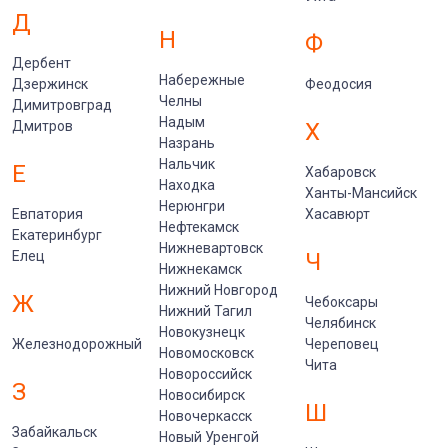
Д
Н
Ф
Дербент
Набережные
Дзержинск
Феодосия
Челны
Димитровград
Надым
Дмитров
Х
Назрань
Нальчик
Е
Хабаровск
Находка
Ханты-Мансийск
Нерюнгри
Евпатория
Хасавюрт
Нефтекамск
Екатеринбург
Нижневартовск
Елец
Ч
Нижнекамск
Нижний Новгород
Ж
Чебоксары
Нижний Тагил
Челябинск
Новокузнецк
Железнодорожный
Череповец
Новомосковск
Чита
Новороссийск
З
Новосибирск
Ш
Новочеркасск
Забайкальск
Новый Уренгой