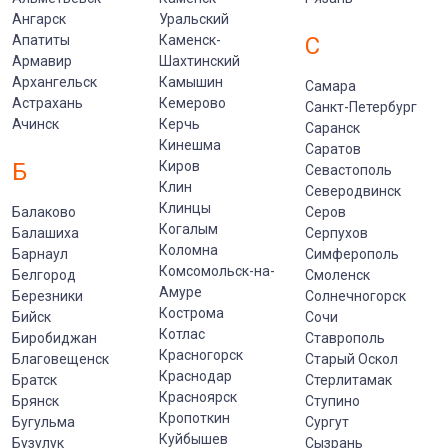
Ангарск
Уральский
Апатиты
Каменск-
С
Армавир
Шахтинский
Архангельск
Камышин
Самара
Астрахань
Кемерово
Санкт-Петербург
Ачинск
Керчь
Саранск
Кинешма
Саратов
Б
Киров
Севастополь
Клин
Северодвинск
Клинцы
Балаково
Серов
Когалым
Балашиха
Серпухов
Коломна
Барнаул
Симферополь
Комсомольск-на-
Белгород
Смоленск
Амуре
Березники
Солнечногорск
Кострома
Бийск
Сочи
Котлас
Биробиджан
Ставрополь
Красногорск
Благовещенск
Старый Оскол
Краснодар
Братск
Стерлитамак
Красноярск
Брянск
Ступино
Кропоткин
Бугульма
Сургут
Куйбышев
Бузулук
Сызрань