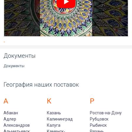
-
Документы
Документы
География наших поставок
А
К
Р
Абакан
Казань
Ростов-на-Дону
Адлер
Калининград
Рубцовск
Александров
Калуга
Рыбинск
Альметьевск
Каменск-
Рязань