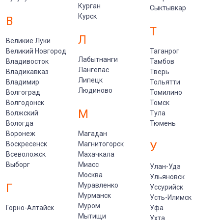
Курган
Сыктывкар
Курск
В
Т
Л
Великие Луки
Великий Новгород
Таганрог
Лабытнанги
Владивосток
Тамбов
Лангепас
Владикавказ
Тверь
Липецк
Владимир
Тольятти
Людиново
Волгоград
Томилино
Волгодонск
Томск
М
Волжский
Тула
Вологда
Тюмень
Воронеж
Магадан
Воскресенск
Магнитогорск
У
Всеволожск
Махачкала
Выборг
Миасс
Улан-Удэ
Москва
Ульяновск
Г
Муравленко
Уссурийск
Мурманск
Усть-Илимск
Муром
Горно-Алтайск
Уфа
Мытищи
Ухта