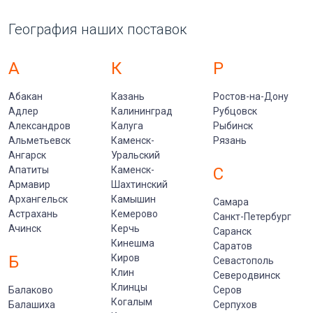
География наших поставок
А
К
Р
Абакан
Казань
Ростов-на-Дону
Адлер
Калининград
Рубцовск
Александров
Калуга
Рыбинск
Альметьевск
Каменск-
Рязань
Ангарск
Уральский
Апатиты
Каменск-
С
Армавир
Шахтинский
Архангельск
Камышин
Самара
Астрахань
Кемерово
Санкт-Петербург
Ачинск
Керчь
Саранск
Кинешма
Саратов
Б
Киров
Севастополь
Клин
Северодвинск
Клинцы
Балаково
Серов
Когалым
Балашиха
Серпухов