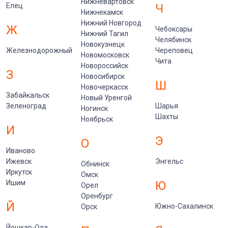
Нижневартовск
Елец
Ч
Нижнекамск
Нижний Новгород
Ж
Чебоксары
Нижний Тагил
Челябинск
Новокузнецк
Железнодорожный
Череповец
Новомосковск
Чита
Новороссийск
З
Новосибирск
Ш
Новочеркасск
Забайкальск
Новый Уренгой
Зеленоград
Шарья
Ногинск
Шахты
Ноябрьск
И
Э
О
Иваново
Ижевск
Энгельс
Обнинск
Иркутск
Омск
Ишим
Ю
Орел
Оренбург
Й
Южно-Сахалинск
Орск
Йошкар-Ола