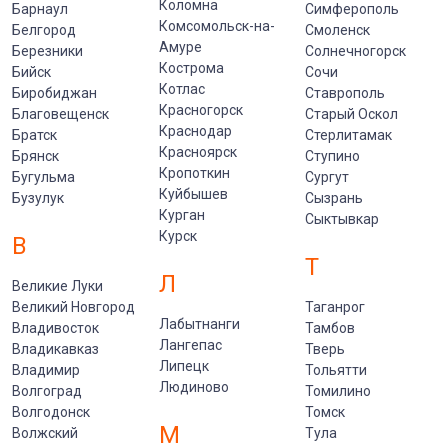
Коломна
Барнаул
Симферополь
Комсомольск-на-
Белгород
Смоленск
Амуре
Березники
Солнечногорск
Кострома
Бийск
Сочи
Котлас
Биробиджан
Ставрополь
Красногорск
Благовещенск
Старый Оскол
Краснодар
Братск
Стерлитамак
Красноярск
Брянск
Ступино
Кропоткин
Бугульма
Сургут
Куйбышев
Бузулук
Сызрань
Курган
Сыктывкар
Курск
В
Т
Л
Великие Луки
Великий Новгород
Таганрог
Лабытнанги
Владивосток
Тамбов
Лангепас
Владикавказ
Тверь
Липецк
Владимир
Тольятти
Людиново
Волгоград
Томилино
Волгодонск
Томск
М
Волжский
Тула