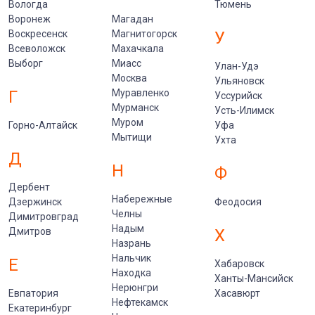
Вологда
Тюмень
Воронеж
Магадан
Воскресенск
Магнитогорск
У
Всеволожск
Махачкала
Выборг
Миасс
Улан-Удэ
Москва
Ульяновск
Г
Муравленко
Уссурийск
Мурманск
Усть-Илимск
Муром
Горно-Алтайск
Уфа
Мытищи
Ухта
Д
Н
Ф
Дербент
Набережные
Дзержинск
Феодосия
Челны
Димитровград
Надым
Дмитров
Х
Назрань
Нальчик
Е
Хабаровск
Находка
Ханты-Мансийск
Нерюнгри
Евпатория
Хасавюрт
Нефтекамск
Екатеринбург