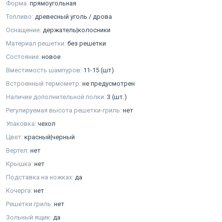
Форма:
прямоугольная
Топливо:
древесный уголь / дрова
Оснащение:
держатель|колосники
Материал решетки:
без решетки
Состояние:
новое
Вместимость шампуров:
11-15 (шт)
Встроенный термометр:
не предусмотрен
Наличие дополнительной полки:
3 (шт.)
Регулируемая высота решетки-гриль:
нет
Упаковка:
чехол
Цвет:
красный|черный
Вертел:
нет
Крышка:
нет
Подставка на ножках:
да
Кочерга:
нет
Решетки гриль:
нет
Зольный ящик:
да