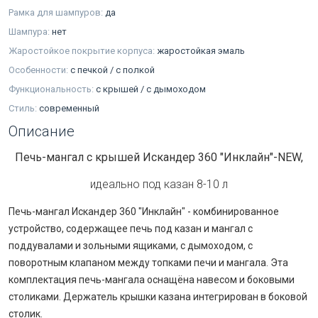
Рамка для шампуров:
да
Шампура:
нет
Жаростойкое покрытие корпуса:
жаростойкая эмаль
Особенности:
с печкой / с полкой
Функциональность:
с крышей / с дымоходом
Стиль:
современный
Описание
Печь-мангал с крышей Искандер 360 "Инклайн"-NEW,
идеально под казан 8-10 л
Печь-мангал Искандер 360 "Инклайн" - комбинированное
устройство, содержащее печь под казан и мангал с
поддувалами и зольными ящиками, с дымоходом, с
поворотным клапаном между топками печи и мангала. Эта
комплектация печь-мангала оснащёна навесом и боковыми
столиками. Держатель крышки казана интегрирован в боковой
столик.