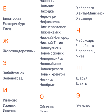
Назрань
Нальчик
Е
Хабаровск
Находка
Ханты-Мансийск
Нерюнгри
Евпатория
Хасавюрт
Нефтекамск
Екатеринбург
Нижневартовск
Елец
Ч
Нижнекамск
Нижний Новгород
Ж
Чебоксары
Нижний Тагил
Челябинск
Новокузнецк
Железнодорожный
Череповец
Новомосковск
Чита
Новороссийск
З
Новосибирск
Ш
Новочеркасск
Забайкальск
Новый Уренгой
Зеленоград
Шарья
Ногинск
Шахты
Ноябрьск
И
Э
О
Иваново
Ижевск
Энгельс
Обнинск
Иркутск
Омск