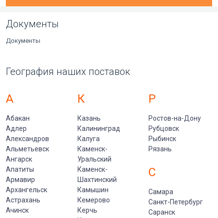
Документы
Документы
География наших поставок
А
К
Р
Абакан
Казань
Ростов-на-Дону
Адлер
Калининград
Рубцовск
Александров
Калуга
Рыбинск
Альметьевск
Каменск-
Рязань
Ангарск
Уральский
Апатиты
Каменск-
С
Армавир
Шахтинский
Архангельск
Камышин
Самара
Астрахань
Кемерово
Санкт-Петербург
Ачинск
Керчь
Саранск