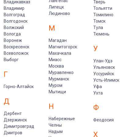
Лангепас
Владикавказ
Тверь
Липецк
Владимир
Тольятти
Людиново
Волгоград
Томилино
Волгодонск
Томск
М
Волжский
Тула
Вологда
Тюмень
Воронеж
Магадан
Воскресенск
Магнитогорск
У
Всеволожск
Махачкала
Выборг
Миасс
Улан-Удэ
Москва
Ульяновск
Г
Муравленко
Уссурийск
Мурманск
Усть-Илимск
Муром
Горно-Алтайск
Уфа
Мытищи
Ухта
Д
Н
Ф
Дербент
Набережные
Дзержинск
Феодосия
Челны
Димитровград
Надым
Дмитров
Х