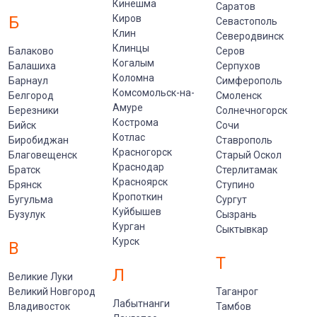
Кинешма
Саратов
Б
Киров
Севастополь
Клин
Северодвинск
Клинцы
Балаково
Серов
Когалым
Балашиха
Серпухов
Коломна
Барнаул
Симферополь
Комсомольск-на-
Белгород
Смоленск
Амуре
Березники
Солнечногорск
Кострома
Бийск
Сочи
Котлас
Биробиджан
Ставрополь
Красногорск
Благовещенск
Старый Оскол
Краснодар
Братск
Стерлитамак
Красноярск
Брянск
Ступино
Кропоткин
Бугульма
Сургут
Куйбышев
Бузулук
Сызрань
Курган
Сыктывкар
Курск
В
Т
Л
Великие Луки
Великий Новгород
Таганрог
Лабытнанги
Владивосток
Тамбов