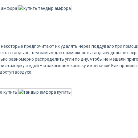
– некоторые предпочитают их удалять через поддувало при помощи
леть в тандыре, тем самым дав возможность тандыру дольше сохр
лько равномерно распределить угли по дну, чтобы не мешали при
 этажерку с едой – и закрываем крышку и колпачок! Как правило
доступ воздуха.