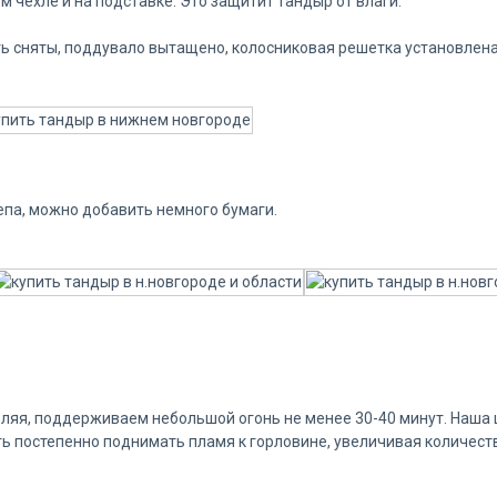
м чехле и на подставке. Это защитит тандыр от влаги.
ь сняты, поддувало вытащено, колосниковая решетка установлена
щепа, можно добавить немного бумаги.
вляя, поддерживаем небольшой огонь не менее 30-40 минут. Наша 
ть постепенно поднимать пламя к горловине, увеличивая количест