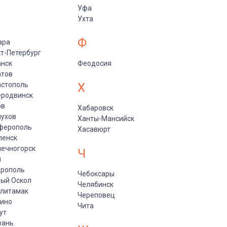
Уфа
Ухта
Ф
ара
т-Петербург
анск
Феодосия
атов
астополь
Х
еродвинск
ов
Хабаровск
пухов
Ханты-Мансийск
ферополь
Хасавюрт
ленск
ечногорск
Ч
и
врополь
Чебоксары
ый Оскол
Челябинск
рлитамак
Череповец
пино
Чита
ут
рань