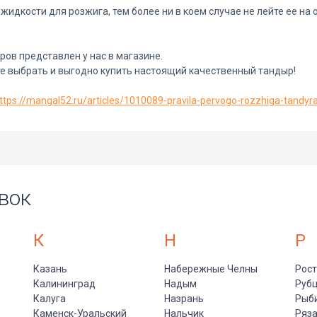
идкости для розжига, тем более ни в коем случае не лейте ее на
ов представлен у нас в магазине.
те выбрать и выгодно купить настоящий качественный тандыр!
ttps://mangal52.ru/articles/1010089-pravila-pervogo-rozzhiga-tandyr
вок
К
Н
Р
Казань
Набережные Челны
Рост
Калининград
Надым
Руб
Калуга
Назрань
Рыб
Каменск-Уральский
Нальчик
Ряз