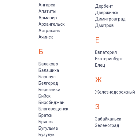
Ангарск
Дербент
Апатиты
Дзержинск
Армавир
Димитровград
Архангельск
Дмитров
Астрахань
Ачинск
Е
Б
Евпатория
Екатеринбург
Балаково
Елец
Балашиха
Барнаул
Ж
Белгород
Березники
Железнодорожный
Бийск
Биробиджан
З
Благовещенск
Братск
Забайкальск
Брянск
Зеленоград
Бугульма
Бузулук