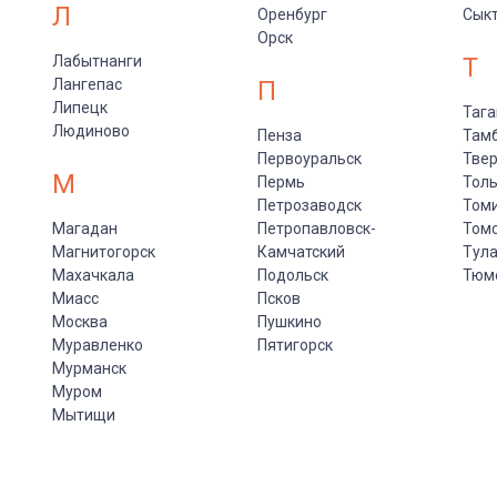
Л
Оренбург
Сык
Орск
Лабытнанги
Т
Лангепас
П
Липецк
Тага
Людиново
Пенза
Там
Первоуральск
Тве
М
Пермь
Толь
Петрозаводск
Том
Магадан
Петропавловск-
Том
Магнитогорск
Камчатский
Тул
Махачкала
Подольск
Тюм
Миасс
Псков
Москва
Пушкино
Муравленко
Пятигорск
Мурманск
Муром
Мытищи