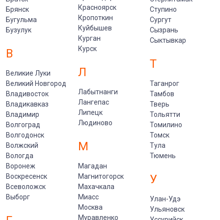
Красноярск
Брянск
Ступино
Кропоткин
Бугульма
Сургут
Куйбышев
Бузулук
Сызрань
Курган
Сыктывкар
Курск
В
Т
Л
Великие Луки
Великий Новгород
Таганрог
Лабытнанги
Владивосток
Тамбов
Лангепас
Владикавказ
Тверь
Липецк
Владимир
Тольятти
Людиново
Волгоград
Томилино
Волгодонск
Томск
М
Волжский
Тула
Вологда
Тюмень
Воронеж
Магадан
Воскресенск
Магнитогорск
У
Всеволожск
Махачкала
Выборг
Миасс
Улан-Удэ
Москва
Ульяновск
Муравленко
Уссурийск