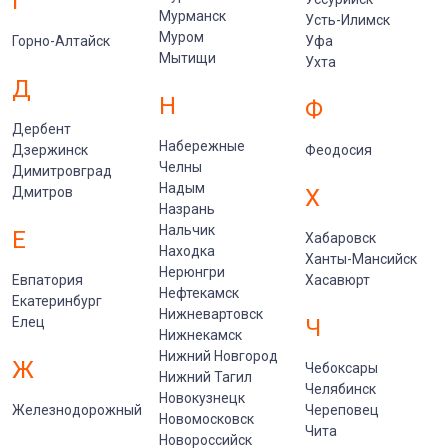
Г
Мурманск
Усть-Илимск
Муром
Горно-Алтайск
Уфа
Мытищи
Ухта
Д
Н
Ф
Дербент
Набережные
Дзержинск
Феодосия
Челны
Димитровград
Надым
Дмитров
Х
Назрань
Нальчик
Е
Хабаровск
Находка
Ханты-Мансийск
Нерюнгри
Евпатория
Хасавюрт
Нефтекамск
Екатеринбург
Нижневартовск
Елец
Ч
Нижнекамск
Нижний Новгород
Ж
Чебоксары
Нижний Тагил
Челябинск
Новокузнецк
Железнодорожный
Череповец
Новомосковск
Чита
Новороссийск