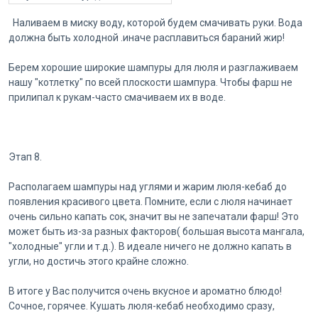
Наливаем в миску воду, которой будем смачивать руки. Вода
должна быть холодной .иначе расплавиться бараний жир!
Берем хорошие широкие шампуры для люля и разглаживаем
нашу "котлетку" по всей плоскости шампура. Чтобы фарш не
прилипал к рукам-часто смачиваем их в воде.
Этап 8.
Располагаем шампуры над углями и жарим люля-кебаб до
появления красивого цвета. Помните, если с люля начинает
очень сильно капать сок, значит вы не запечатали фарш! Это
может быть из-за разных факторов( большая высота мангала,
"холодные" угли и т.д.). В идеале ничего не должно капать в
угли, но достичь этого крайне сложно.
В итоге у Вас получится очень вкусное и ароматно блюдо!
Сочное, горячее. Кушать люля-кебаб необходимо сразу,