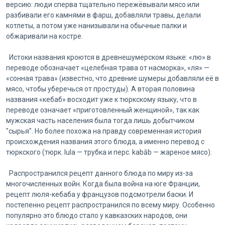
версию: люди сперва тщательно пережёвывали мясо или
разбивали его камнями в фарш, добавляли травы, делали
котлеты, а потом уже нанизывали на обычные палки и
обжаривали на костре.
Истоки названия кроются в древнешумерском языке: «лю» в
переводе обозначает «целебная трава от насморка», «ля» —
«сонная трава» (известно, что древние шумеры добавляли её в
мясо, чтобы уберечься от простуды). А вторая половина
названия «кебаб» восходит уже к тюркскому языку, что в
переводе означает «приготовленный женщиной», так как
мужская часть населения была тогда лишь добытчиком
"сырья". Но более похожа на правду современная история
происхождения названия этого блюда, а именно перевод с
тюркского (тюрк. lula — трубка и перс. kabāb — жареное мясо).
Распространился рецепт данного блюда по миру из-за
многочисленных войн. Когда была война на юге Франции,
рецепт люля-кебаба у французов подсмотрели баски. И
постепенно рецепт распространился по всему миру. Особенно
популярно это блюдо стало у кавказских народов, они