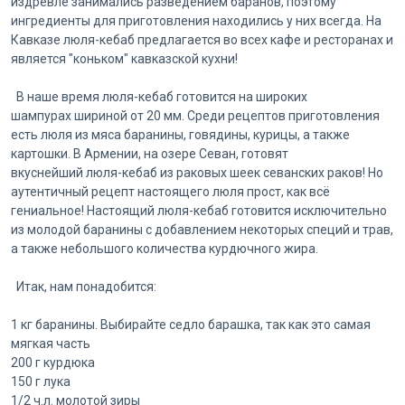
издревле занимались разведением баранов, поэтому
ингредиенты для приготовления находились у них всегда. На
Кавказе люля-кебаб предлагается во всех кафе и ресторанах и
является "коньком" кавказской кухни!
В наше время люля-кебаб готовится на широких
шампурах шириной от 20 мм. Среди рецептов приготовления
есть люля из мяса баранины, говядины, курицы, а также
картошки. В Армении, на озере Севан, готовят
вкуснейший люля-кебаб из раковых шеек севанских раков! Но
аутентичный рецепт настоящего люля прост, как всё
гениальное! Настоящий люля-кебаб готовится исключительно
из молодой баранины с добавлением некоторых специй и трав,
а также небольшого количества курдючного жира.
Итак, нам понадобится:
1 кг баранины. Выбирайте седло барашка, так как это самая
мягкая часть
200 г курдюка
150 г лука
1/2 ч.л. молотой зиры