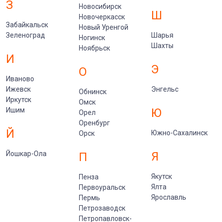
З
Новосибирск
Ш
Новочеркасск
Забайкальск
Новый Уренгой
Зеленоград
Шарья
Ногинск
Шахты
Ноябрьск
И
Э
О
Иваново
Ижевск
Энгельс
Обнинск
Иркутск
Омск
Ишим
Ю
Орел
Оренбург
Й
Южно-Сахалинск
Орск
Йошкар-Ола
Я
П
Якутск
Пенза
Ялта
Первоуральск
Ярославль
Пермь
Петрозаводск
Петропавловск-