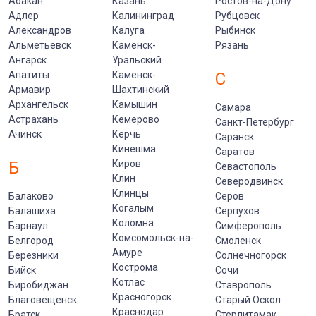
Абакан
Казань
Ростов-на-Дону
Адлер
Калининград
Рубцовск
Александров
Калуга
Рыбинск
Альметьевск
Каменск-
Рязань
Ангарск
Уральский
Апатиты
Каменск-
С
Армавир
Шахтинский
Архангельск
Камышин
Самара
Астрахань
Кемерово
Санкт-Петербург
Ачинск
Керчь
Саранск
Кинешма
Саратов
Б
Киров
Севастополь
Клин
Северодвинск
Клинцы
Балаково
Серов
Когалым
Балашиха
Серпухов
Коломна
Барнаул
Симферополь
Комсомольск-на-
Белгород
Смоленск
Амуре
Березники
Солнечногорск
Кострома
Бийск
Сочи
Котлас
Биробиджан
Ставрополь
Красногорск
Благовещенск
Старый Оскол
Краснодар
Братск
Стерлитамак