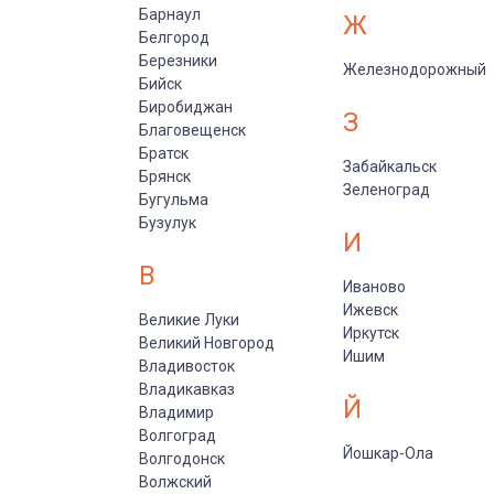
Барнаул
Ж
Белгород
Березники
Железнодорожный
Бийск
Биробиджан
З
Благовещенск
Братск
Забайкальск
Брянск
Зеленоград
Бугульма
Бузулук
И
В
Иваново
Ижевск
Великие Луки
Иркутск
Великий Новгород
Ишим
Владивосток
Владикавказ
Й
Владимир
Волгоград
Йошкар-Ола
Волгодонск
Волжский