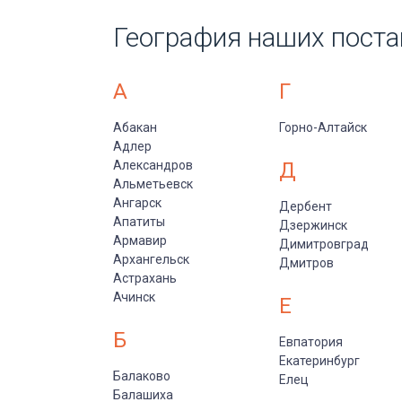
География наших поста
А
Г
Абакан
Горно-Алтайск
Адлер
Александров
Д
Альметьевск
Ангарск
Дербент
Апатиты
Дзержинск
Армавир
Димитровград
Архангельск
Дмитров
Астрахань
Ачинск
Е
Б
Евпатория
Екатеринбург
Балаково
Елец
Балашиха