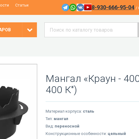
ости
Статьи
8-930-666-95-04
/
АРОВ
Мангал «Краун - 400
400 К")
Материал корпуса:
сталь
Тип:
мангал
Вид:
переносной
Конструкционные особенности:
цельный