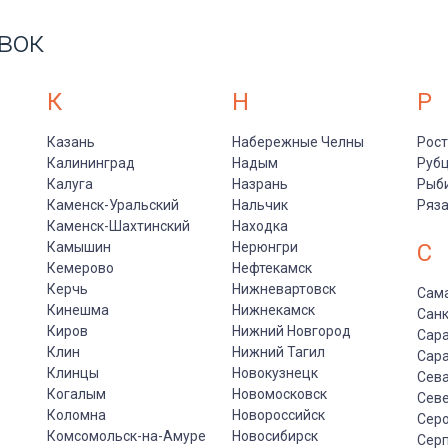
вок
К
Н
Р
Казань
Набережные Челны
Рост
Калининград
Надым
Руб
Калуга
Назрань
Рыб
Каменск-Уральский
Нальчик
Ряз
Каменск-Шахтинский
Находка
Камышин
Нерюнгри
С
Кемерово
Нефтекамск
Керчь
Нижневартовск
Сам
Кинешма
Нижнекамск
Санк
Киров
Нижний Новгород
Сар
Клин
Нижний Тагил
Сар
Клинцы
Новокузнецк
Сев
Когалым
Новомосковск
Сев
Коломна
Новороссийск
Сер
Комсомольск-на-Амуре
Новосибирск
Сер