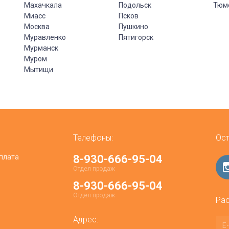
Махачкала
Подольск
Тюм
Миасс
Псков
Москва
Пушкино
Муравленко
Пятигорск
Мурманск
Муром
Мытищи
Телефоны:
Ост
плата
8-930-666-95-04
Отдел продаж
8-930-666-95-04
Отдел продаж
Рас
Адрес: