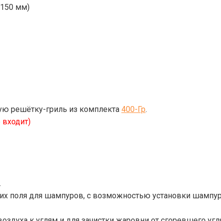
 150 мм)
ую решётку-гриль из комплекта
400-Гр
.
 входит)
.
х поля для шампуров, с возможностью установки шампуро
здуха к углям и для зачистки жаровни от сгоревшего угл