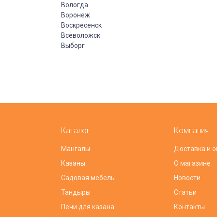
Вологда
Воронеж
Воскресенск
Всеволожск
Выборг
Каталог
Компания
Мангалы
Доставка и о
Казаны
О магазине
Садовая мебель
Новости
Тандыры
Статьи
Печи для казана
Контакты