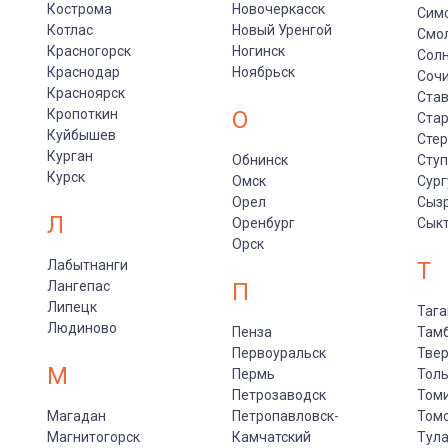
Кострома
Новочеркасск
Сим
Котлас
Новый Уренгой
Смо
Красногорск
Ногинск
Солн
Краснодар
Ноябрьск
Соч
Красноярск
Ста
Кропоткин
О
Стар
Куйбышев
Сте
Курган
Обнинск
Сту
Курск
Омск
Сург
Орел
Сыз
Л
Оренбург
Сык
Орск
Лабытнанги
Т
Лангепас
П
Липецк
Тага
Людиново
Пенза
Там
Первоуральск
Тве
М
Пермь
Толь
Петрозаводск
Том
Магадан
Петропавловск-
Том
Магнитогорск
Камчатский
Тул