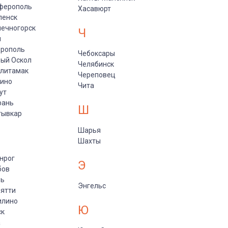
ферополь
Хасавюрт
ленск
ечногорск
Ч
и
врополь
Чебоксары
ый Оскол
Челябинск
рлитамак
Череповец
пино
Чита
ут
рань
Ш
тывкар
Шарья
Шахты
нрог
Э
бов
рь
Энгельс
ятти
илино
Ю
ск
а