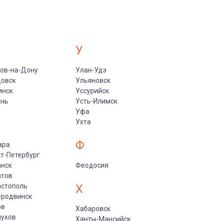
У
ов-на-Дону
Улан-Удэ
цовск
Ульяновск
инск
Уссурийск
ань
Усть-Илимск
Уфа
Ухта
Ф
ара
т-Петербург
анск
Феодосия
атов
астополь
Х
еродвинск
ов
Хабаровск
пухов
Ханты-Мансийск