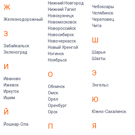
Нижний Новгород
Ж
Чебоксары
Нижний Тагил
Челябинск
Новокузнецк
Железнодорожный
Череповец
Новомосковск
Чита
Новороссийск
З
Новосибирск
Ш
Новочеркасск
Забайкальск
Новый Уренгой
Зеленоград
Шарья
Ногинск
Шахты
Ноябрьск
И
Э
О
Иваново
Ижевск
Энгельс
Обнинск
Иркутск
Омск
Ишим
Ю
Орел
Оренбург
Й
Южно-Сахалинск
Орск
Йошкар-Ола
Я
П