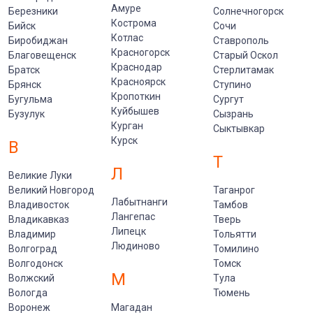
Амуре
Березники
Солнечногорск
Кострома
Бийск
Сочи
Котлас
Биробиджан
Ставрополь
Красногорск
Благовещенск
Старый Оскол
Краснодар
Братск
Стерлитамак
Красноярск
Брянск
Ступино
Кропоткин
Бугульма
Сургут
Куйбышев
Бузулук
Сызрань
Курган
Сыктывкар
Курск
В
Т
Л
Великие Луки
Великий Новгород
Таганрог
Лабытнанги
Владивосток
Тамбов
Лангепас
Владикавказ
Тверь
Липецк
Владимир
Тольятти
Людиново
Волгоград
Томилино
Волгодонск
Томск
М
Волжский
Тула
Вологда
Тюмень
Воронеж
Магадан