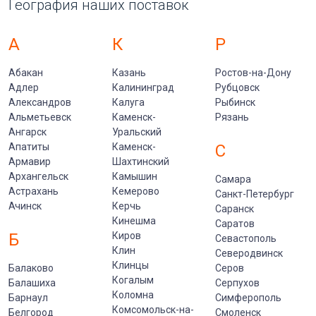
География наших поставок
А
К
Р
Абакан
Казань
Ростов-на-Дону
Адлер
Калининград
Рубцовск
Александров
Калуга
Рыбинск
Альметьевск
Каменск-
Рязань
Ангарск
Уральский
Апатиты
Каменск-
С
Армавир
Шахтинский
Архангельск
Камышин
Самара
Астрахань
Кемерово
Санкт-Петербург
Ачинск
Керчь
Саранск
Кинешма
Саратов
Б
Киров
Севастополь
Клин
Северодвинск
Клинцы
Балаково
Серов
Когалым
Балашиха
Серпухов
Коломна
Барнаул
Симферополь
Комсомольск-на-
Белгород
Смоленск