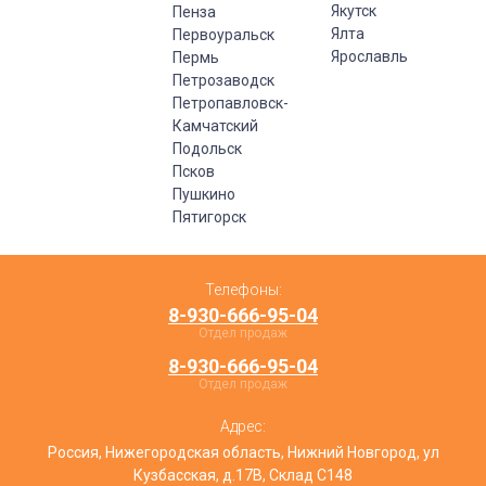
Якутск
Пенза
Ялта
Первоуральск
Ярославль
Пермь
Петрозаводск
Петропавловск-
Камчатский
Подольск
Псков
Пушкино
Пятигорск
Телефоны:
8-930-666-95-04
Отдел продаж
8-930-666-95-04
Отдел продаж
Адрес:
Россия, Нижегородская область, Нижний Новгород, ул
Кузбасская, д.17В, Склад С148