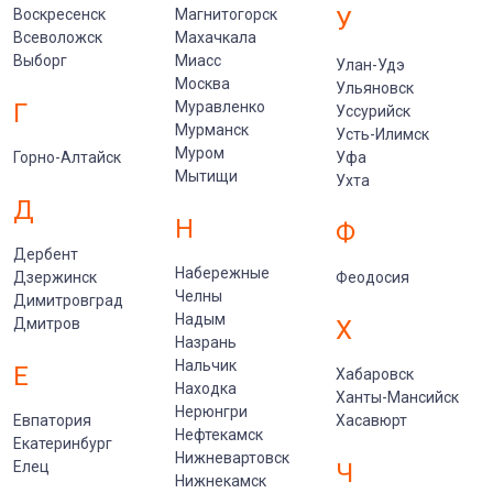
Воскресенск
Магнитогорск
У
Всеволожск
Махачкала
Выборг
Миасс
Улан-Удэ
Москва
Ульяновск
Г
Муравленко
Уссурийск
Мурманск
Усть-Илимск
Муром
Горно-Алтайск
Уфа
Мытищи
Ухта
Д
Н
Ф
Дербент
Набережные
Дзержинск
Феодосия
Челны
Димитровград
Надым
Дмитров
Х
Назрань
Нальчик
Е
Хабаровск
Находка
Ханты-Мансийск
Нерюнгри
Евпатория
Хасавюрт
Нефтекамск
Екатеринбург
Нижневартовск
Елец
Ч
Нижнекамск