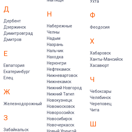
Мытищи
Ухта
Д
Н
Ф
Дербент
Набережные
Дзержинск
Феодосия
Челны
Димитровград
Надым
Дмитров
Х
Назрань
Нальчик
Е
Хабаровск
Находка
Ханты-Мансийск
Нерюнгри
Евпатория
Хасавюрт
Нефтекамск
Екатеринбург
Нижневартовск
Елец
Ч
Нижнекамск
Нижний Новгород
Ж
Чебоксары
Нижний Тагил
Челябинск
Новокузнецк
Железнодорожный
Череповец
Новомосковск
Чита
Новороссийск
З
Новосибирск
Ш
Новочеркасск
Забайкальск
Новый Уренгой