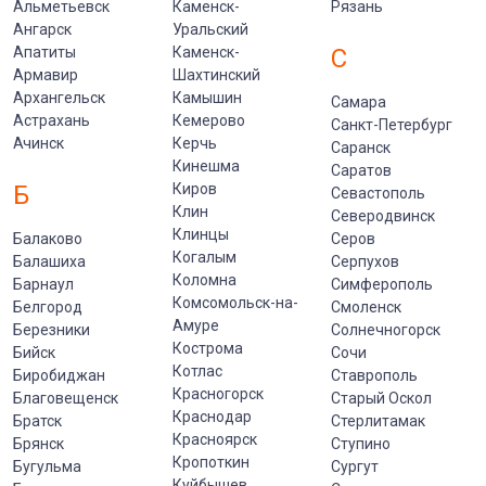
Альметьевск
Каменск-
Рязань
Ангарск
Уральский
Апатиты
Каменск-
С
Армавир
Шахтинский
Архангельск
Камышин
Самара
Астрахань
Кемерово
Санкт-Петербург
Ачинск
Керчь
Саранск
Кинешма
Саратов
Б
Киров
Севастополь
Клин
Северодвинск
Клинцы
Балаково
Серов
Когалым
Балашиха
Серпухов
Коломна
Барнаул
Симферополь
Комсомольск-на-
Белгород
Смоленск
Амуре
Березники
Солнечногорск
Кострома
Бийск
Сочи
Котлас
Биробиджан
Ставрополь
Красногорск
Благовещенск
Старый Оскол
Краснодар
Братск
Стерлитамак
Красноярск
Брянск
Ступино
Кропоткин
Бугульма
Сургут
Куйбышев