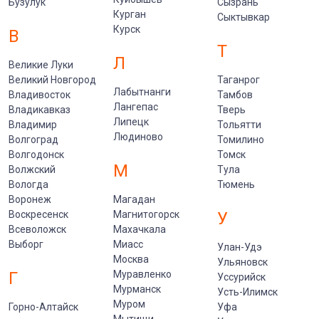
Бузулук
Сызрань
Курган
Сыктывкар
Курск
В
Т
Л
Великие Луки
Великий Новгород
Таганрог
Лабытнанги
Владивосток
Тамбов
Лангепас
Владикавказ
Тверь
Липецк
Владимир
Тольятти
Людиново
Волгоград
Томилино
Волгодонск
Томск
М
Волжский
Тула
Вологда
Тюмень
Воронеж
Магадан
Воскресенск
Магнитогорск
У
Всеволожск
Махачкала
Выборг
Миасс
Улан-Удэ
Москва
Ульяновск
Г
Муравленко
Уссурийск
Мурманск
Усть-Илимск
Муром
Горно-Алтайск
Уфа