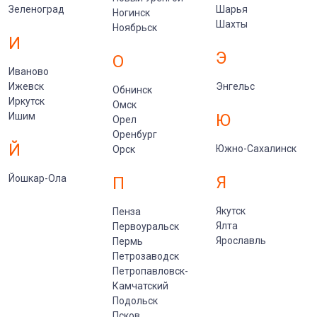
Зеленоград
Шарья
Ногинск
Шахты
Ноябрьск
И
Э
О
Иваново
Ижевск
Энгельс
Обнинск
Иркутск
Омск
Ишим
Ю
Орел
Оренбург
Й
Южно-Сахалинск
Орск
Йошкар-Ола
Я
П
Якутск
Пенза
Ялта
Первоуральск
Ярославль
Пермь
Петрозаводск
Петропавловск-
Камчатский
Подольск
Псков