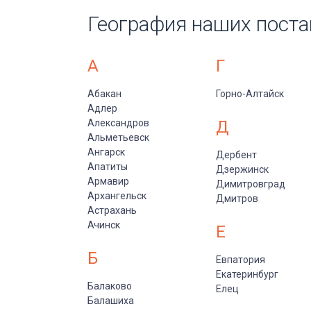
География наших поста
А
Г
Абакан
Горно-Алтайск
Адлер
Александров
Д
Альметьевск
Ангарск
Дербент
Апатиты
Дзержинск
Армавир
Димитровград
Архангельск
Дмитров
Астрахань
Ачинск
Е
Б
Евпатория
Екатеринбург
Балаково
Елец
Балашиха