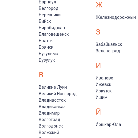
Барнаул
Ж
Белгород
Березники
Железнодорожный
Бийск
Биробиджан
З
Благовещенск
Братск
Забайкальск
Брянск
Зеленоград
Бугульма
Бузулук
И
В
Иваново
Ижевск
Великие Луки
Иркутск
Великий Новгород
Ишим
Владивосток
Владикавказ
Й
Владимир
Волгоград
Йошкар-Ола
Волгодонск
Волжский