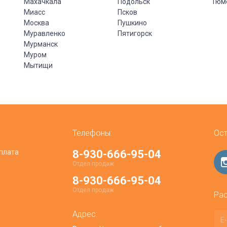
Махачкала
Подольск
Тюм
Миасс
Псков
Москва
Пушкино
Муравленко
Пятигорск
Мурманск
Муром
Мытищи
Телефоны:
Ост
плата
8-930-666-95-04
Отдел продаж
8-930-666-95-04
Отдел продаж
Рас
Адрес: