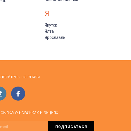
ень
Я
Якутск
Ялта
Ярославль
авайтесь на связи
сылка о новинках и акциях
ПОДПИСАТЬСЯ