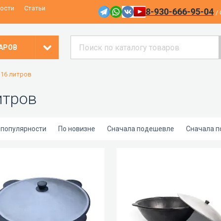
ости
Статьи
8-930-666-95-04
/
АРОВ
16 литров
итров
 популярности
По новизне
Сначала подешевле
Сначала 