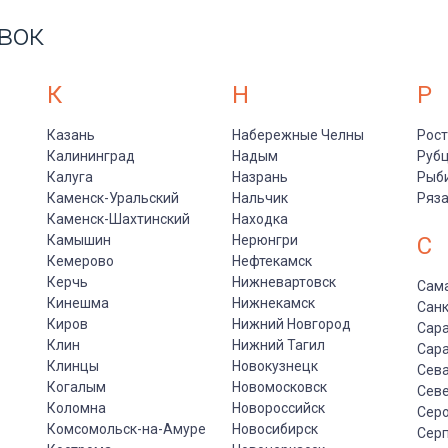
вок
К
Н
Р
Казань
Набережные Челны
Рост
Калининград
Надым
Руб
Калуга
Назрань
Рыб
Каменск-Уральский
Нальчик
Ряз
Каменск-Шахтинский
Находка
Камышин
Нерюнгри
С
Кемерово
Нефтекамск
Керчь
Нижневартовск
Сам
Кинешма
Нижнекамск
Санк
Киров
Нижний Новгород
Сар
Клин
Нижний Тагил
Сар
Клинцы
Новокузнецк
Сев
Когалым
Новомосковск
Сев
Коломна
Новороссийск
Сер
Комсомольск-на-Амуре
Новосибирск
Сер