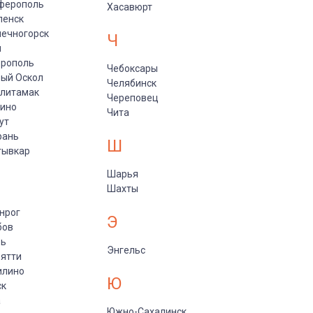
ферополь
Хасавюрт
ленск
ечногорск
Ч
и
врополь
Чебоксары
ый Оскол
Челябинск
рлитамак
Череповец
пино
Чита
ут
рань
Ш
тывкар
Шарья
Шахты
нрог
Э
бов
рь
Энгельс
ятти
илино
Ю
ск
а
Южно-Сахалинск