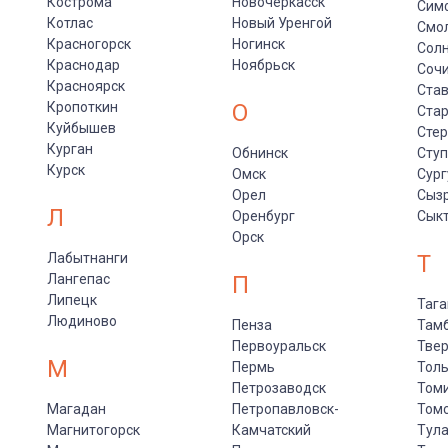
Кострома
Новочеркасск
Сим
Котлас
Новый Уренгой
Смо
Красногорск
Ногинск
Солн
Краснодар
Ноябрьск
Соч
Красноярск
Ста
Кропоткин
О
Стар
Куйбышев
Сте
Курган
Обнинск
Сту
Курск
Омск
Сург
Орел
Сыз
Л
Оренбург
Сык
Орск
Лабытнанги
Т
Лангепас
П
Липецк
Тага
Людиново
Пенза
Там
Первоуральск
Тве
М
Пермь
Толь
Петрозаводск
Том
Магадан
Петропавловск-
Том
Магнитогорск
Камчатский
Тул