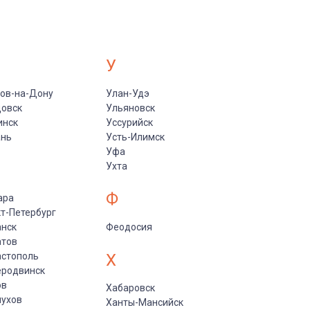
У
ов-на-Дону
Улан-Удэ
цовск
Ульяновск
инск
Уссурийск
ань
Усть-Илимск
Уфа
Ухта
Ф
ара
т-Петербург
анск
Феодосия
атов
астополь
Х
еродвинск
ов
Хабаровск
пухов
Ханты-Мансийск