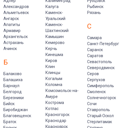
Адлер
Калининград
Рубцовск
Александров
Калуга
Рыбинск
Альметьевск
Каменск-
Рязань
Ангарск
Уральский
Апатиты
Каменск-
С
Армавир
Шахтинский
Архангельск
Камышин
Самара
Астрахань
Кемерово
Санкт-Петербург
Ачинск
Керчь
Саранск
Кинешма
Саратов
Б
Киров
Севастополь
Клин
Северодвинск
Клинцы
Балаково
Серов
Когалым
Балашиха
Серпухов
Коломна
Барнаул
Симферополь
Комсомольск-на-
Белгород
Смоленск
Амуре
Березники
Солнечногорск
Кострома
Бийск
Сочи
Котлас
Биробиджан
Ставрополь
Красногорск
Благовещенск
Старый Оскол
Краснодар
Братск
Стерлитамак
Красноярск
Брянск
Ступино