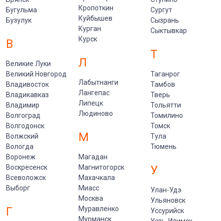
Кропоткин
Бугульма
Сургут
Куйбышев
Бузулук
Сызрань
Курган
Сыктывкар
Курск
В
Т
Л
Великие Луки
Великий Новгород
Таганрог
Лабытнанги
Владивосток
Тамбов
Лангепас
Владикавказ
Тверь
Липецк
Владимир
Тольятти
Людиново
Волгоград
Томилино
Волгодонск
Томск
М
Волжский
Тула
Вологда
Тюмень
Воронеж
Магадан
Воскресенск
Магнитогорск
У
Всеволожск
Махачкала
Выборг
Миасс
Улан-Удэ
Москва
Ульяновск
Г
Муравленко
Уссурийск
Мурманск
Усть-Илимск