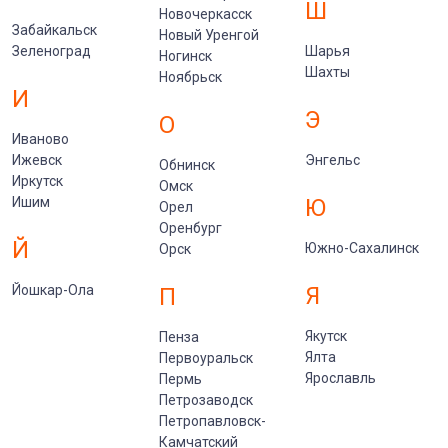
Ш
Новочеркасск
Забайкальск
Новый Уренгой
Зеленоград
Шарья
Ногинск
Шахты
Ноябрьск
И
Э
О
Иваново
Ижевск
Энгельс
Обнинск
Иркутск
Омск
Ишим
Ю
Орел
Оренбург
Й
Южно-Сахалинск
Орск
Йошкар-Ола
Я
П
Якутск
Пенза
Ялта
Первоуральск
Ярославль
Пермь
Петрозаводск
Петропавловск-
Камчатский