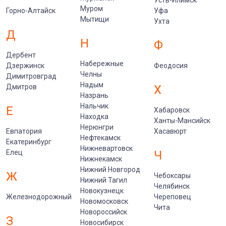
Муром
Горно-Алтайск
Уфа
Мытищи
Ухта
Д
Н
Ф
Дербент
Набережные
Дзержинск
Феодосия
Челны
Димитровград
Надым
Дмитров
Х
Назрань
Нальчик
Е
Хабаровск
Находка
Ханты-Мансийск
Нерюнгри
Евпатория
Хасавюрт
Нефтекамск
Екатеринбург
Нижневартовск
Елец
Ч
Нижнекамск
Нижний Новгород
Ж
Чебоксары
Нижний Тагил
Челябинск
Новокузнецк
Железнодорожный
Череповец
Новомосковск
Чита
Новороссийск
З
Новосибирск