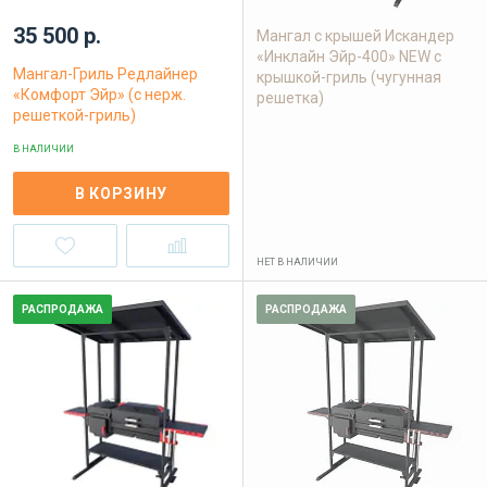
35 500 р.
Мангал с крышей Искандер
«Инклайн Эйр-400» NEW с
Мангал-Гриль Редлайнер
крышкой-гриль (чугунная
«Комфорт Эйр» (с нерж.
решетка)
решеткой-гриль)
В НАЛИЧИИ
В КОРЗИНУ
НЕТ В НАЛИЧИИ
РАСПРОДАЖА
РАСПРОДАЖА