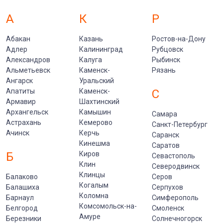
А
К
Р
Абакан
Казань
Ростов-на-Дону
Адлер
Калининград
Рубцовск
Александров
Калуга
Рыбинск
Альметьевск
Каменск-
Рязань
Ангарск
Уральский
Апатиты
Каменск-
С
Армавир
Шахтинский
Архангельск
Камышин
Самара
Астрахань
Кемерово
Санкт-Петербург
Ачинск
Керчь
Саранск
Кинешма
Саратов
Б
Киров
Севастополь
Клин
Северодвинск
Клинцы
Балаково
Серов
Когалым
Балашиха
Серпухов
Коломна
Барнаул
Симферополь
Комсомольск-на-
Белгород
Смоленск
Амуре
Березники
Солнечногорск