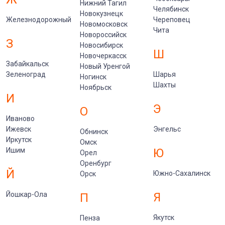
Нижний Тагил
Челябинск
Новокузнецк
Железнодорожный
Череповец
Новомосковск
Чита
Новороссийск
З
Новосибирск
Ш
Новочеркасск
Забайкальск
Новый Уренгой
Зеленоград
Шарья
Ногинск
Шахты
Ноябрьск
И
Э
О
Иваново
Ижевск
Энгельс
Обнинск
Иркутск
Омск
Ишим
Ю
Орел
Оренбург
Й
Южно-Сахалинск
Орск
Йошкар-Ола
Я
П
Якутск
Пенза