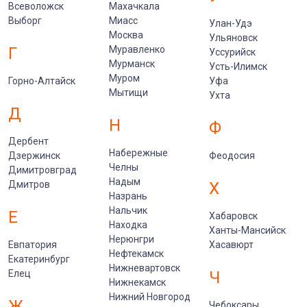
Всеволожск
Махачкала
Выборг
Миасс
Улан-Удэ
Москва
Ульяновск
Г
Муравленко
Уссурийск
Мурманск
Усть-Илимск
Муром
Горно-Алтайск
Уфа
Мытищи
Ухта
Д
Н
Ф
Дербент
Набережные
Дзержинск
Феодосия
Челны
Димитровград
Надым
Дмитров
Х
Назрань
Нальчик
Е
Хабаровск
Находка
Ханты-Мансийск
Нерюнгри
Евпатория
Хасавюрт
Нефтекамск
Екатеринбург
Нижневартовск
Елец
Ч
Нижнекамск
Нижний Новгород
Ж
Чебоксары