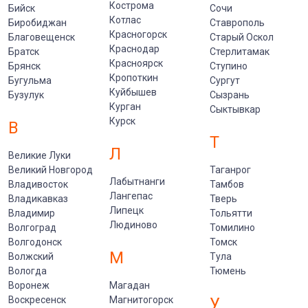
Кострома
Бийск
Сочи
Котлас
Биробиджан
Ставрополь
Красногорск
Благовещенск
Старый Оскол
Краснодар
Братск
Стерлитамак
Красноярск
Брянск
Ступино
Кропоткин
Бугульма
Сургут
Куйбышев
Бузулук
Сызрань
Курган
Сыктывкар
Курск
В
Т
Л
Великие Луки
Великий Новгород
Таганрог
Лабытнанги
Владивосток
Тамбов
Лангепас
Владикавказ
Тверь
Липецк
Владимир
Тольятти
Людиново
Волгоград
Томилино
Волгодонск
Томск
М
Волжский
Тула
Вологда
Тюмень
Воронеж
Магадан
Воскресенск
Магнитогорск
У